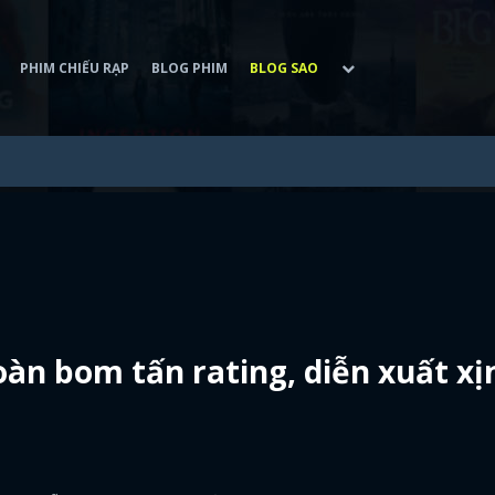
PHIM CHIẾU RẠP
BLOG PHIM
BLOG SAO
oàn bom tấn rating, diễn xuất xị