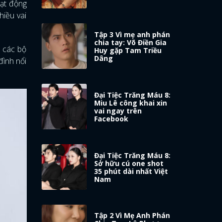
oạt động
hiều vai
Tập 3 Vì mẹ anh phán
chia tay: Võ Điền Gia
n các bộ
Huy gặp Tam Triều
Dâng
đình nổi
Đại Tiệc Trăng Máu 8:
Miu Lê công khai xin
vai ngay trên
Facebook
Đại Tiệc Trăng Máu 8:
Sở hữu cú one shot
35 phút dài nhất Việt
Nam
Tập 2 Vì Mẹ Anh Phán