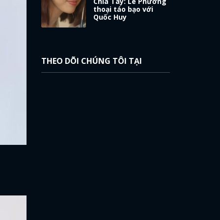
Chia Tay: Lê Phương
thoại táo bạo với
Quốc Huy
THEO DÕI CHÚNG TÔI TẠI