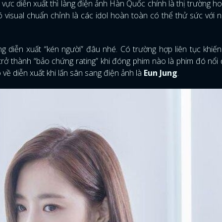
 vực diễn xuất thì làng điện ảnh Hàn Quốc chính là thị trường h
ó visual chuẩn chỉnh là các idol hoàn toàn có thể thử sức với n
g diễn xuất “kén người” đâu nhé. Có trường hợp liên tục khiế
trở thành “bảo chứng rating” khi đóng phim nào là phim đó nổi 
về diễn xuất khi lấn sân sang điện ảnh là
Eun Jung
.