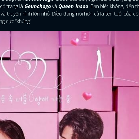
 cổ trang là
Geunchogo
và
Queen Insoo
. Bạn biết không, đến t
h và truyền hình lớn nhỏ. Điều đáng nói hơn cả là tên tuổi của c
ing cực “khủng”.