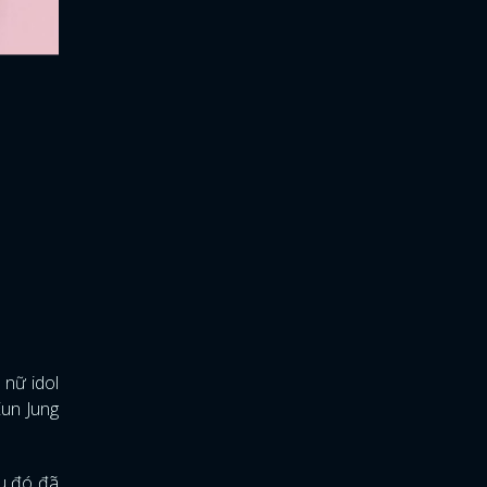
 nữ idol
Eun Jung
au đó đã