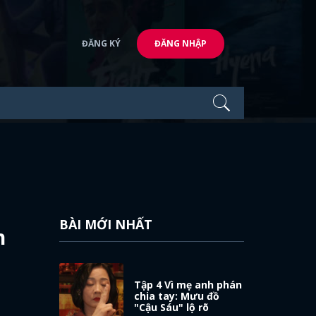
ĐĂNG KÝ
ĐĂNG NHẬP
BÀI MỚI NHẤT
n
Tập 4 Vì mẹ anh phán
chia tay: Mưu đồ
"Cậu Sáu" lộ rõ