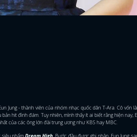
FACEBOOK
GOOGLE
Eun Jung - thành viên của nhóm nhạc quốc dân T-Ara. Cô vốn là
 bản hit đình đám. Tuy nhiên, mình thấy ít ai biết rằng hiện nay, 
 nhất của các ông lớn đài trung ương như KBS hay MBC.
g siêu phẩm
Dream High
. Bước đầu được ghi nhận, Eun Jung s