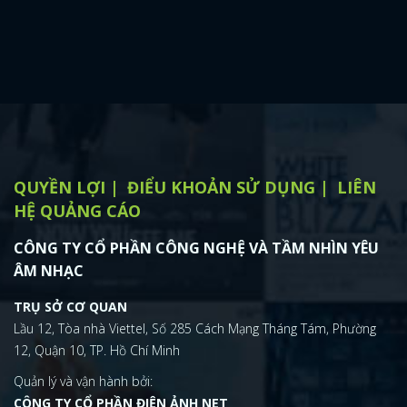
QUYỀN LỢI
ĐIỂU KHOẢN SỬ DỤNG
LIÊN
HỆ QUẢNG CÁO
CÔNG TY CỔ PHẦN CÔNG NGHỆ VÀ TẦM NHÌN YÊU
ÂM NHẠC
TRỤ SỞ CƠ QUAN
Lầu 12, Tòa nhà Viettel, Số 285 Cách Mạng Tháng Tám, Phường
12, Quận 10, TP. Hồ Chí Minh
Quản lý và vận hành bởi:
CÔNG TY CỔ PHẦN ĐIỆN ẢNH NET