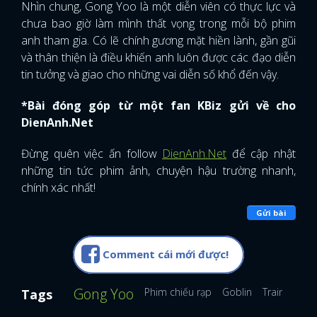
Nhìn chung, Gong Yoo là một diễn viên có thực lực và
chưa bao giờ làm mình thất vọng trong mỗi bộ phim
anh tham gia. Có lẽ chính gương mặt hiền lành, gần gũi
và thân thiện là điều khiến anh luôn được các đạo diễn
tin tưởng và giao cho những vai diễn số khổ đến vậy.
*Bài đóng góp từ một fan KBiz gửi về cho
DienAnh.Net
Đừng quên việc ấn follow
DienAnh.Net
để cập nhật
những tin tức phim ảnh, chuyện hậu trường nhanh,
chính xác nhất!
Gửi bài
Comment cái mới được!
Gong Yoo
Phim chiếu rạp
Goblin
Train To Bu
Tags