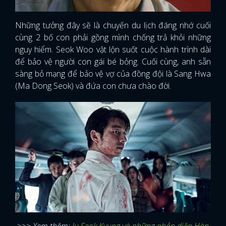
Những tưởng đây sẽ là chuyến du lịch đáng nhớ cuối
cùng 2 bố con phải gồng mình chống trả khỏi những
nguy hiểm. Seok Woo vật lộn suốt cuộc hành trình dài
để bảo vệ người con gái bé bỏng. Cuối cùng, anh sẵn
sàng bỏ mạng để bảo vệ vợ của đồng đội là Sang Hwa
(Ma Dong Seok) và đứa con chưa chào đời.
>>> Xem thêm:
Ju Seok Kyung và những phản diện Hàn