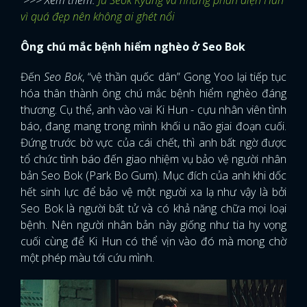
vì quá đẹp nên không ai ghét nổi
Ông chú mắc bệnh hiểm nghèo ở Seo Bok
Đến
Seo Bok
, “vệ thần quốc dân” Gong Yoo lại tiếp tục
hóa thân thành ông chú mắc bệnh hiểm nghèo đáng
thương. Cụ thể, anh vào vai Ki Hun - cựu nhân viên tình
báo, đang mang trong mình khối u não giai đoạn cuối.
Đứng trước bờ vực của cái chết, thì anh bất ngờ được
tổ chức tình báo đến giao nhiệm vụ bảo vệ người nhân
bản Seo Bok (Park Bo Gum). Mục đích của anh khi dốc
hết sinh lực để bảo vệ một người xa lạ như vậy là bởi
Seo Bok là người bất tử và có khả năng chữa mọi loại
bệnh. Nên người nhân bản này giống như tia hy vọng
cuối cùng để Ki Hun có thể vịn vào đó mà mong chờ
một phép màu tới cứu mình.