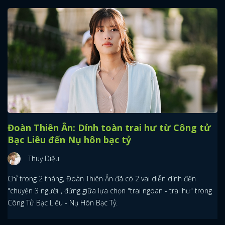
FACEBOOK
GOOGLE
Đoàn Thiên Ân: Dính toàn trai hư từ Công tử
Bạc Liêu đến Nụ hôn bạc tỷ
Thuỵ Diệu
Chỉ trong 2 tháng, Đoàn Thiên Ân đã có 2 vai diễn dính đến
"chuyện 3 người", đứng giữa lựa chọn "trai ngoan - trai hư" trong
Công Tử Bạc Liêu - Nụ Hôn Bạc Tỷ.