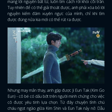
mang lời nguyền bất tử, luôn tìm cách rời khỏi cõi trần.
Tuy nhiên để có thể giải thoát được, anh phải xóa bỏ lời
nguyền kiếm đâm xuyên ngực của mình, chỉ khi tìm
được đúng nửa kia mới có thể rút ra được.
Nhưng may mắn thay, anh gặp được Ji Eun Tak (Kim Go
Eun) - cô bé có dấu bớt trên người minh chứng cho việc
cô được yêu tinh lựa chọn. Từ đây chuyện tình chú
cháu ngọt ngào giữa Kim Shin và Eun Tak nảy nở. Dẫu