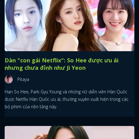
Dàn "con gái Netflix": So Hee được ưu ái
nhưng chưa đỉnh như Ji Yeon
Pitaya
Han So Hee, Park Gyu Young và những nữ diễn viên Hàn Quốc
được Netflix Hàn Quốc ưu ái, thường xuyên xuất hiện trong các
bộ phim của nền tảng này.