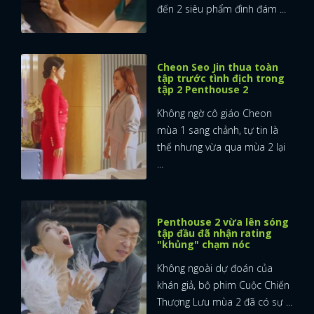
đến 2 siêu phẩm đình đám ...
Cheon Seo Jin thua toàn
tập trước tình địch trong
tập 2 Penthouse 2
Không ngờ cô giáo Cheon
mùa 1 sang chảnh, tự tin là
thế nhưng vừa qua mùa 2 lại
...
Penthouse 2 vừa lên sóng
tập đầu đã nhận rating
"khủng" chạm nóc
Không ngoài dự đoán của
khán giả, bộ phim Cuộc Chiến
Thượng Lưu mùa 2 đã có sự ...