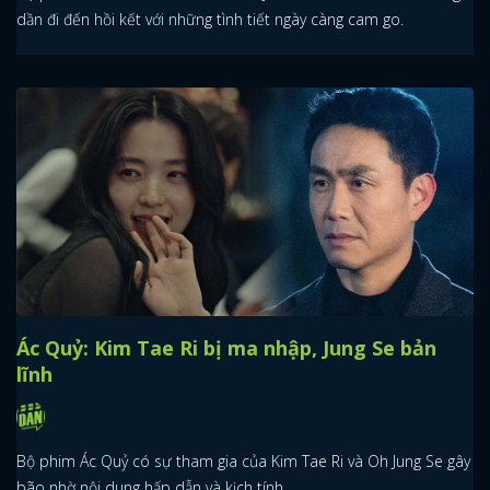
dần đi đến hồi kết với những tình tiết ngày càng cam go.
Ác Quỷ: Kim Tae Ri bị ma nhập, Jung Se bản
lĩnh
Bộ phim Ác Quỷ có sự tham gia của Kim Tae Ri và Oh Jung Se gây
bão nhờ nội dung hấp dẫn và kịch tính.