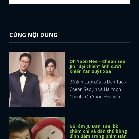
CÙNG NỘI DUNG
Oh Yoon Hee - Cheon Seo
Jin "đại chiến" ảnh cưới
khiến fan xuýt xoa
Bộ ảnh cưới của Ju Dan Tae -
Cheon Seo Jin và Ha Yoon
Cheol - Oh Yoon Hee vừa ...
Gối ôm Ju Dan Tae, bò
chăm chỉ và dàn thú bông
đình đám trong phim Hàn