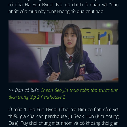
rối của Ha Eun Byeol. Nói cô chính là nhân vật “nhọ
nhất” của mùa này cũng không hề quá chút nào.
>> Bạn có biết:
Cheon Seo Jin thua toàn tập trước tình
địch trong tập 2 Penthouse 2
Ở mùa 1, Ha Eun Byeol (Choi Ye Bin) có tình cảm với
thiếu gia của căn penthouse Ju Seok Hun (Kim Young
Dae). Tuy chơi chung một nhóm và có khoảng thời gian