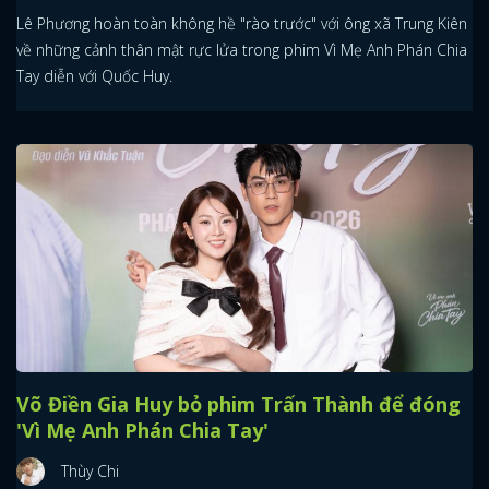
Lê Phương hoàn toàn không hề "rào trước" với ông xã Trung Kiên
về những cảnh thân mật rực lửa trong phim Vì Mẹ Anh Phán Chia
Tay diễn với Quốc Huy.
Võ Điền Gia Huy bỏ phim Trấn Thành để đóng
'Vì Mẹ Anh Phán Chia Tay'
Thùy Chi