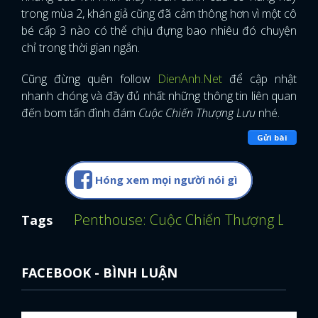
trong mùa 2, khán giả cũng đã cảm thông hơn vì một cô
bé cấp 3 nào có thể chịu đựng bao nhiêu đó chuyện
chỉ trong thời gian ngắn.
Cũng đừng quên follow
DienAnh.Net
để cập nhật
nhanh chóng và đầy đủ nhất những thông tin liên quan
đến bom tấn đình đám
Cuộc Chiến Thượng Lưu
nhé.
Gửi bài
Hóng xem mọi người nói gì
Penthouse: Cuộc Chiến Thượng Lưu
C
Tags
FACEBOOK - BÌNH LUẬN