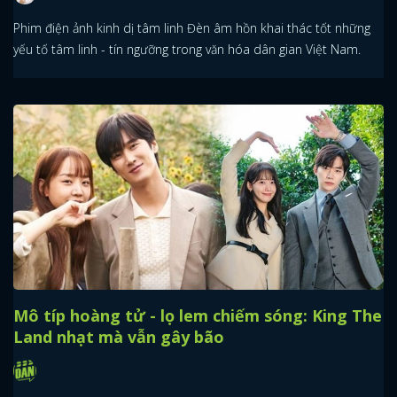
Phim điện ảnh kinh dị tâm linh Đèn âm hồn khai thác tốt những
yếu tố tâm linh - tín ngưỡng trong văn hóa dân gian Việt Nam.
Mô típ hoàng tử - lọ lem chiếm sóng: King The
Land nhạt mà vẫn gây bão