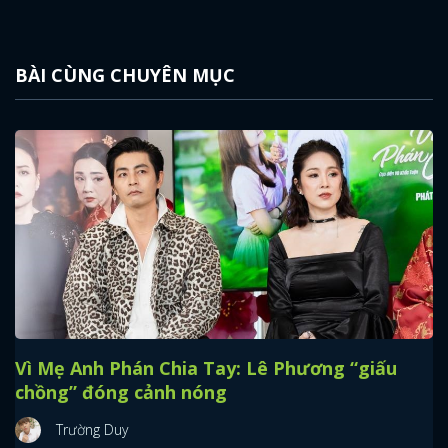
FACEBOOK
GOOGLE
BÀI CÙNG CHUYÊN MỤC
Vì Mẹ Anh Phán Chia Tay: Lê Phương “giấu
chồng” đóng cảnh nóng
Trường Duy