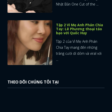
Nhật Bản One Cut of the ...
Tập 2 Vì Mẹ Anh Phán Chia
Tay: Lê Phương thoại táo
bạo với Quốc Huy
Tập 2 của Vì Mẹ Anh Phán
Chia Tay mang đến những
tràng cười dí dỏm và viral với
...
THEO DÕI CHÚNG TÔI TẠI
x
ĐĂNG NHẬP