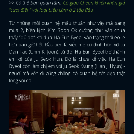
>> Có thể bạn quan tâm:
Cô giáo Cheon khiến khán giả
"cười điên" với loạt biểu cảm ở 2 tập đầu
Từ những mối quan hệ mâu thuẫn như vậy mà sang
mùa 2, biên kịch Kim Soon Ok dường như vẫn chưa
thấy “đủ đô” khi đưa Ha Eun Byeol vào trạng thái éo le
hơn bao giờ hết. Đầu tiên là việc mẹ cô đính hôn với Ju
Dan Tae (Uhm Ki Joon), từ đó, Ha Eun Byeol trở thành
em kế của Ju Seok Hun. Đó là chưa kể việc Ha Eun
Byeol còn làm chị em với Ju Seok Kyung (Han Ji Hyun) -
người mà vốn dĩ cũng chẳng có quan hệ tốt đẹp thật
lòng với cô.