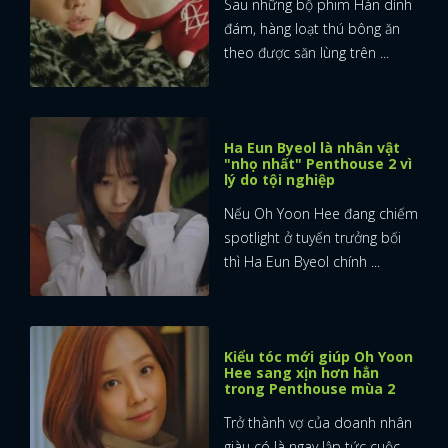
Sau những bộ phim Hàn dình
đám, hàng loạt thú bông ăn
theo được săn lùng trên ...
Ha Eun Byeol là nhân vật
"nhọ nhất" Penthouse 2 vì
lý do tội nghiệp
Nếu Oh Yoon Hee đang chiếm
spotlight ở tuyến trưởng bối
thì Ha Eun Byeol chính ...
Kiểu tóc mới giúp Oh Yoon
Hee sang xịn hơn hẳn
trong Penthouse mùa 2
Trở thành vợ của doanh nhân
giàu có là ngay lập tức cuộc