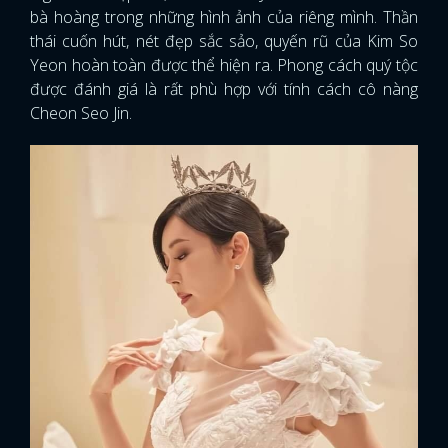
bà hoàng trong những hình ảnh của riêng mình. Thần
thái cuốn hút, nét đẹp sắc sảo, quyến rũ của Kim So
Yeon hoàn toàn được thể hiện ra. Phong cách quý tộc
được đánh giá là rất phù hợp với tính cách cô nàng
Cheon Seo Jin.