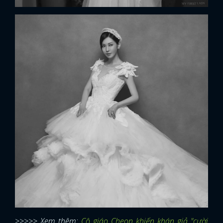
>>>>> Xem thêm:
Cô giáo Cheon khiến khán giả "cười