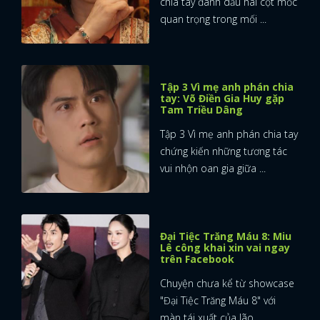
chia tay đánh dấu hai cột mốc
quan trọng trong mối ...
Tập 3 Vì mẹ anh phán chia
tay: Võ Điền Gia Huy gặp
Tam Triều Dâng
Tập 3 Vì mẹ anh phán chia tay
chứng kiến những tương tác
vui nhộn oan gia giữa ...
Đại Tiệc Trăng Máu 8: Miu
Lê công khai xin vai ngay
trên Facebook
Chuyện chưa kể từ showcase
"Đại Tiệc Trăng Máu 8" với
màn tái xuất của lão ...