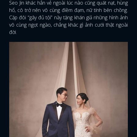
Seo Jin khác hẳn vẻ ngoài lúc nào cũng quát nạt, hùng
hổ, cô trở nên vô cùng điềm đạm, nữ tính bên chồng.
Cặp đôi “gây đủ tội” này tặng khán giả những hình ảnh
vô cùng ngọt ngào, chẳng khác gì ảnh cưới thật ngoài
đời.