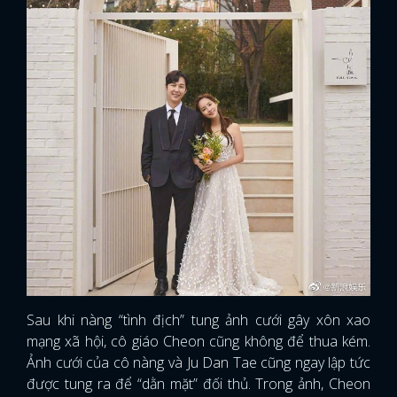
Sau khi nàng “tình địch” tung ảnh cưới gây xôn xao
mạng xã hội, cô giáo Cheon cũng không để thua kém.
Ảnh cưới của cô nàng và Ju Dan Tae cũng ngay lập tức
được tung ra để “dằn mặt” đối thủ. Trong ảnh, Cheon