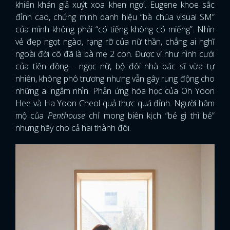
khiến khán giả xuýt xoa khen ngợi. Eugene khoe sắc
đỉnh cao, chứng minh danh hiệu “bà chúa visual SM”
của mình không phải “có tiếng không có miếng”. Nhìn
vẻ đẹp ngọt ngào, rạng rỡ của nữ thần, chẳng ai nghĩ
ngoài đời cô đã là bà mẹ 2 con. Được ví như hình cưới
của tiên đồng - ngọc nữ, bộ đôi nhà bác sĩ vừa tự
nhiên, không phô trương nhưng vẫn gây rung động cho
những ai ngắm nhìn. Phản ứng hóa học của Oh Yoon
Hee và Ha Yoon Cheol quả thực quá đỉnh. Người hâm
mộ của
Penthouse
chỉ mong biên kịch “bẻ gì thì bẻ”
nhưng hãy cho cả hai thành đôi.