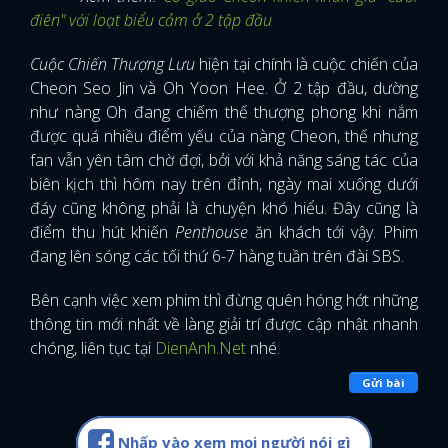
điên" với loạt biểu cảm ở 2 tập đầu
Cuộc Chiến Thượng Lưu
hiện tại chính là cuộc chiến của
Cheon Seo Jin và Oh Yoon Hee. Ở 2 tập đầu, dường
như nàng Oh đang chiếm thế thượng phong khi nắm
được quá nhiều điểm yếu của nàng Cheon, thế nhưng
fan vẫn yên tâm chờ đợi, bởi với khả năng sáng tác của
biên kịch thì hôm nay trên đỉnh, ngày mai xuống dưới
đáy cũng không phải là chuyện khó hiểu. Đây cũng là
điểm thu hút khiến
Penthouse
ăn khách tới vậy. Phim
đang lên sóng các tối thứ 6-7 hàng tuần trên đài SBS.
Bên cạnh việc xem phim thì đừng quên hóng hớt những
thông tin mới nhất về làng giải trí được cập nhật nhanh
chóng, liên tục tại
DienAnh.Net
nhé.
Gửi bài
Nhấp vào xem mọi người nói gì