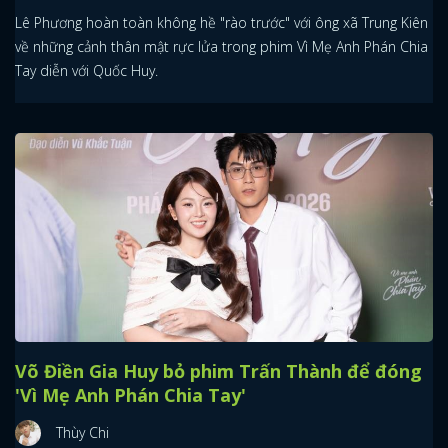
Lê Phương hoàn toàn không hề "rào trước" với ông xã Trung Kiên
về những cảnh thân mật rực lửa trong phim Vì Mẹ Anh Phán Chia
Tay diễn với Quốc Huy.
Võ Điền Gia Huy bỏ phim Trấn Thành để đóng
'Vì Mẹ Anh Phán Chia Tay'
Thùy Chi