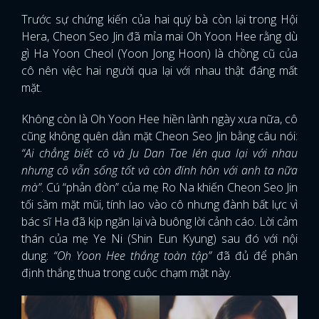
Trước sự chứng kiến của hai quý bà còn lại trong Hội
Hera, Cheon Seo Jin đã mỉa mai Oh Yoon Hee rằng dù
gì Ha Yoon Cheol (Yoon Jong Hoon) là chồng cũ của
cô nên việc hai người qua lại với nhau thật đáng mất
mặt.
Không còn là Oh Yoon Hee hiền lành ngày xưa nữa, cô
cũng không quên dằn mặt Cheon Seo Jin bằng câu nói:
“Ai chẳng biết cô và Ju Dan Tae lén qua lại với nhau
nhưng cô vẫn sống tốt và còn đính hôn với anh ta nữa
mà”
. Cú “phản đòn” của mẹ Ro Na khiến Cheon Seo Jin
tối sầm mặt mũi, tính lao vào cô nhưng đành bất lực vì
bác sĩ Ha đã kịp ngăn lại và buông lời cảnh cáo. Lời cảm
thán của mẹ Ye Ni (Shin Eun Kyung) sau đó với nội
dung:
“Oh Yoon Hee thắng toàn tập”
đã đủ để phân
định thắng thua trong cuộc chạm mặt này.