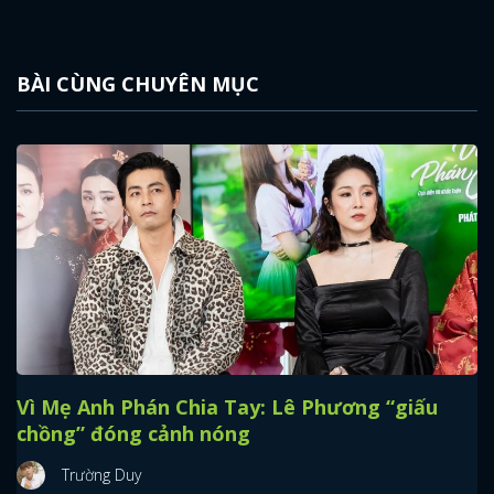
BÀI CÙNG CHUYÊN MỤC
Vì Mẹ Anh Phán Chia Tay: Lê Phương “giấu
chồng” đóng cảnh nóng
Trường Duy