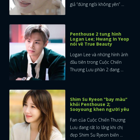
giả “đứng ngồi không yên” ...
Penthouse 2 tung hình
Logan Lee; Hwang In Yeop
nói về True Beauty
Logan Lee và những hình ảnh
đầu tiên trong Cuộc Chiến
Thượng Lưu phần 2 đang ...
Shim Su Ryeon "bay màu"
khỏi Penthouse 2;
Sooyoung khen người yêu
Fan của Cuộc Chiến Thượng
Lưu đang rất lo lắng khi chị
đẹp Shim Su Ryeon biến ...