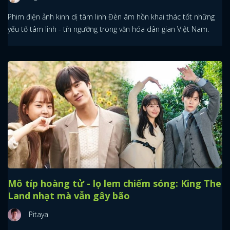
Phim điện ảnh kinh dị tâm linh Đèn âm hồn khai thác tốt những
yếu tố tâm linh - tín ngưỡng trong văn hóa dân gian Việt Nam.
Mô típ hoàng tử - lọ lem chiếm sóng: King The
Land nhạt mà vẫn gây bão
Pitaya