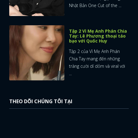
Nhật Bản One Cut of the ...
Tập 2 Vì Mẹ Anh Phán Chia
Tay: Lê Phương thoại táo
bạo với Quốc Huy
Tập 2 của Vì Mẹ Anh Phán
Chia Tay mang đến những
tràng cười dí dỏm và viral với
...
THEO DÕI CHÚNG TÔI TẠI