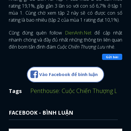
rating 19,1%, gấp gần 3 lần so với con số 6,7% ở tập 1
mùa 1. Cùng chờ xem tập 2 này sẽ có được con số
rating là bao nhiêu (tập 2 của mùa 1 rating đạt 10,1%).
Cũng đừng quên follow
DienAnh.Net
để cập nhật
nhanh chóng và đầy đủ nhất những thông tin liên quan
đến bom tấn đình đám
Cuộc Chiến Thượng Lưu
nhé.
Gửi bài
Vào Facebook để bình luận
Penthouse: Cuộc Chiến Thượng Lưu
K
Tags
FACEBOOK - BÌNH LUẬN
x
ĐĂNG NHẬP