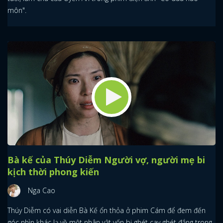
môn".
Bà kế của Thúy Diễm Người vợ, người mẹ bi
kịch thời phong kiến
Nga Cao
Thúy Diễm có vai diễn Bà Kế ổn thỏa ở phim Cám để đem đến
góc nhìn khác lạ về một nhân vật vốn bị ghét cay ghét đắng trong