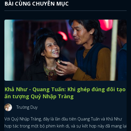
BÀI CÙNG CHUYÊN MỤC
Khả Như - Quang Tuấn: Khi ghép đúng đôi tạo
ấn tượng Quỷ Nhập Tràng
Trường Duy
x
Với Quỷ Nhập Tràng, đây là lần đầu tiên Quang Tuấn và Khả Như
ĐĂNG NHẬP
hợp tác trong một bộ phim kinh dị, và sự kết hợp này đã mang lại