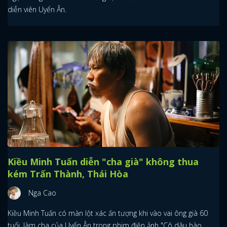
diễn viên Uyển Ân.
Kiều Minh Tuấn diễn "cha già" không thua
kém Trấn Thành, Thái Hòa
Nga Cao
Kiều Minh Tuấn có màn lột xác ấn tượng khi vào vai ông già 60
tuổi, làm cha của Uyển Ân trong phim điện ảnh "Cô dâu hào