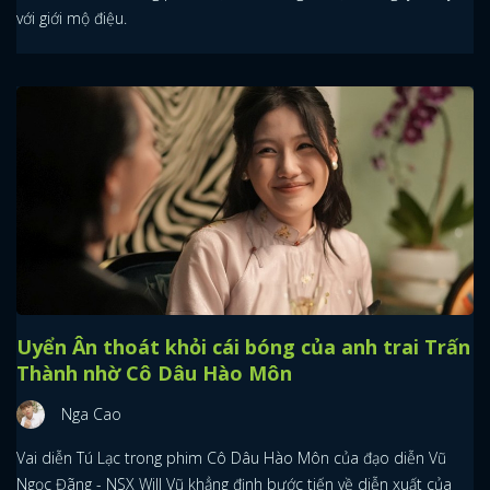
với giới mộ điệu.
Uyển Ân thoát khỏi cái bóng của anh trai Trấn
Thành nhờ Cô Dâu Hào Môn
Nga Cao
Vai diễn Tú Lạc trong phim Cô Dâu Hào Môn của đạo diễn Vũ
Ngọc Đãng - NSX Will Vũ khẳng định bước tiến về diễn xuất của