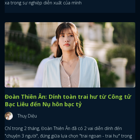
xa trong sự nghiệp diễn xuất của mình
Đoàn Thiên Ân: Dính toàn trai hư từ Công tử
Bạc Liêu đến Nụ hôn bạc tỷ
Thuỵ Diệu
Chỉ trong 2 tháng, Đoàn Thiên Ân đã có 2 vai diễn dính đến
"chuyện 3 người", đứng giữa lựa chọn "trai ngoan - trai hư" trong