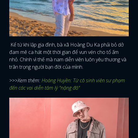
Kể từ khi lập gia đình, bà xã Hoàng Du Ka phải bỏ dở
đam mê ca hát một thời gian để vun vén cho tổ ấm
nhỏ. Chính vì thế mà nam diễn viên luôn yêu thương và
trân trọng người bạn đời của mình.
>>>Xem thêm:
Hoàng Huyền: Từ cô sinh viên sư phạm
đến các vai diễn tâm lý "nặng đô"