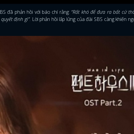
SBS đã phản hồi với báo chí rằng:
“Rất khó để đưa ra bất cứ t
 quyết định gì”
. Lời phản hồi lấp lửng của đài SBS càng khiến n