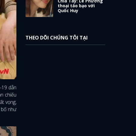
Chia Tay: Lê Phương
thoại táo bạo với
Quốc Huy
THEO DÕI CHÚNG TÔI TẠI
d-19 dẫn
ãn chiếu
ất vọng,
 bố như