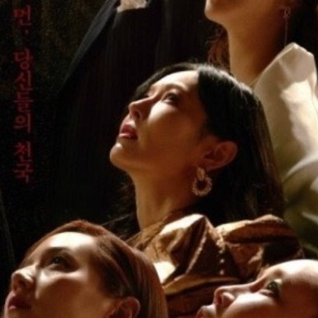
FACEBOOK
GOOGLE