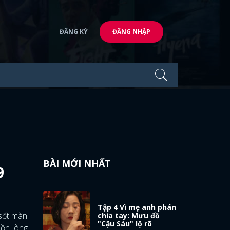
ĐĂNG KÝ
ĐĂNG NHẬP
BÀI MỚI NHẤT
9
Tập 4 Vì mẹ anh phán
 sốt màn
chia tay: Mưu đồ
"Cậu Sáu" lộ rõ
uồn lòng