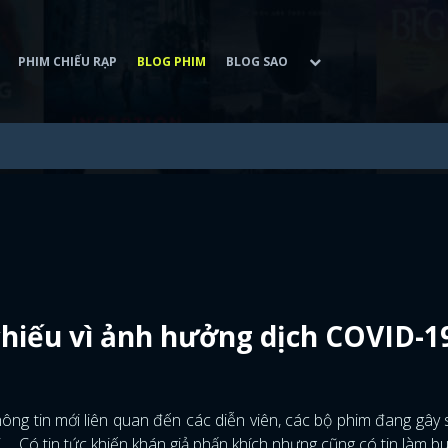
PHIM CHIẾU RẠP
BLOG PHIM
BLOG SAO
 chiếu vì ảnh hưởng dịch COVID-1
thông tin mới liên quan đến các diễn viên, các bộ phim đang gây
,… Có tin tức khiến khán giả phấn khích nhưng cũng có tin làm b