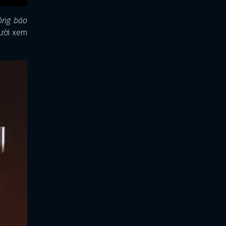
hông báo
gười xem