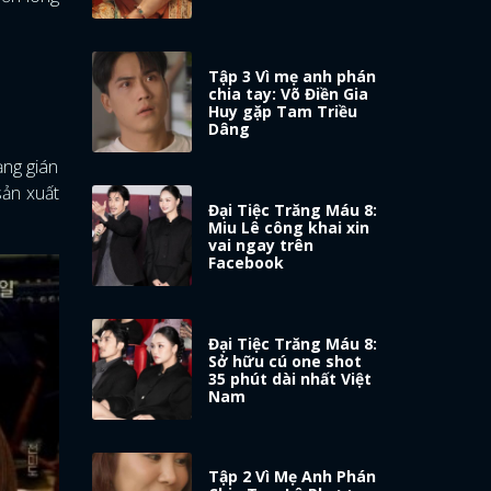
Tập 3 Vì mẹ anh phán
chia tay: Võ Điền Gia
Huy gặp Tam Triều
Dâng
ạng gián
sản xuất
Đại Tiệc Trăng Máu 8:
Miu Lê công khai xin
vai ngay trên
Facebook
Đại Tiệc Trăng Máu 8:
Sở hữu cú one shot
35 phút dài nhất Việt
Nam
Tập 2 Vì Mẹ Anh Phán