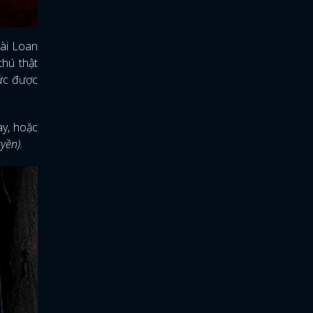
Đài Loan
hú thật
hức được
ay, hoặc
uyền).