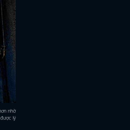
 hơn nhờ
 được lý