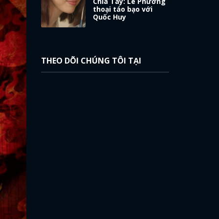
Chia Tay: Lê Phương
thoại táo bạo với
Quốc Huy
THEO DÕI CHÚNG TÔI TẠI