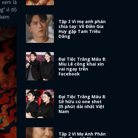
ể xem là
g” vì độ
 kém.
Tập 3 Vì mẹ anh phán
chia tay: Võ Điền Gia
Huy gặp Tam Triều
Dâng
Đại Tiệc Trăng Máu 8:
Miu Lê công khai xin
vai ngay trên
Facebook
Đại Tiệc Trăng Máu 8:
Sở hữu cú one shot
35 phút dài nhất Việt
Nam
Tập 2 Vì Mẹ Anh Phán