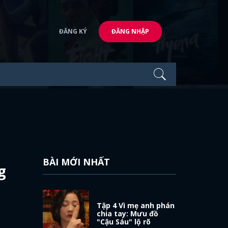
ĐĂNG KÝ
ĐĂNG NHẬP
BÀI MỚI NHẤT
g
Tập 4 Vì mẹ anh phán
chia tay: Mưu đồ
"Cậu Sáu" lộ rõ