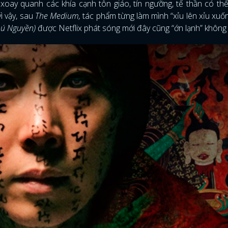
xoay quanh các khía cạnh tôn giáo, tín ngưỡng, tế thần có th
ì vậy, sau
The Medium,
tác phẩm từng làm mình “xỉu lên xỉu xuốn
hú Nguyền)
được Netflix phát sóng mới đây cũng “ớn lạnh” không