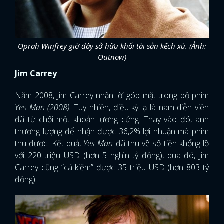
Oprah Winfrey giờ đây sở hữu khối tài sản kếch xù. (Ảnh:
Outnow)
Jim Carrey
Năm 2008, Jim Carrey nhận lời góp mặt trong bộ phim
Yes Man (2008)
. Tuy nhiên, điều kỳ lạ là nam diễn viên
đã từ chối một khoản lương cứng. Thay vào đó, anh
thương lượng để nhận được 36,2% lợi nhuận mà phim
thu được. Kết quả,
Yes Man
đã thu về số tiền khổng lồ
với 220 triệu USD (hơn 5 nghìn tỷ đồng), qua đó, Jim
Carrey cũng “cá kiếm” được 35 triệu USD (hơn 803 tỷ
đồng).