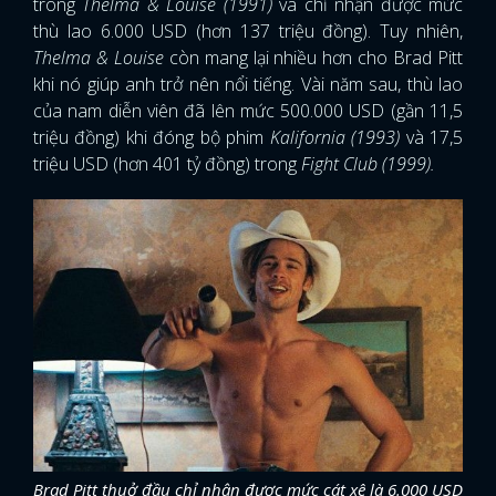
trong
Thelma & Louise (1991)
và chỉ nhận được mức
thù lao 6.000 USD (hơn 137 triệu đồng). Tuy nhiên,
Thelma & Louise
còn mang lại nhiều hơn cho Brad Pitt
khi nó giúp anh trở nên nổi tiếng. Vài năm sau, thù lao
của nam diễn viên đã lên mức 500.000 USD (gần 11,5
triệu đồng) khi đóng bộ phim
Kalifornia (1993)
và 17,5
triệu USD (hơn 401 tỷ đồng) trong
Fight Club (1999).
Brad Pitt thuở đầu chỉ nhận được mức cát xê là 6.000 USD