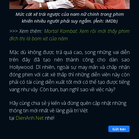
Mức cát xê trái ngược của nam nữ chính trong phim
khiến nhiều người phải suy ngẫm. (Ảnh: IMDb)
>>> Xem thêm:
Mortal Kombat: Xem rồi mới thấy phim
đích thị là bom xịt của năm
Mặc dù không được trả quá cao, song những vai diễn
trên đây đã tạo nên thành công cho dàn sao
Hollywood. Dĩ nhiên, ngoài sự may mắn và chấp nhận
đóng phim với cát xê thấp thì những diễn viên này còn
phải có tài cùng diễn xuất tốt mới có thể tạo được tiếng
vang như vậy. Còn bạn, bạn nghĩ sao về việc này?
Hãy cùng chia sẻ ý kiến và đừng quên cập nhật những
thông tin mới nhất về làng giải trí Việt
tại
DienAnh.Net
nhé!
x
ĐĂNG NHẬP
Gửi bài