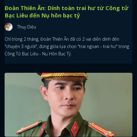
Đoàn Thiên Ân: Dính toàn trai hư từ Công tử
Bạc Liêu đến Nụ hôn bạc tỷ
Thuỵ Diệu
Chỉ trong 2 tháng, Đoàn Thiên Ân đã có 2 vai diễn dính đến
"chuyện 3 người", đứng giữa lựa chọn "trai ngoan - trai hư" trong
Công Tử Bạc Liêu - Nụ Hôn Bạc Tỷ.