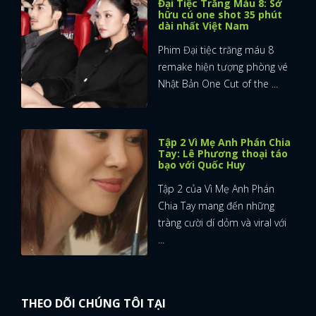
Đại Tiệc Trăng Máu 8: Sở
hữu cú one shot 35 phút
dài nhất Việt Nam
Phim Đại tiệc trăng máu 8
remake hiện tượng phòng vé
Nhật Bản One Cut of the ...
Tập 2 Vì Mẹ Anh Phán Chia
Tay: Lê Phương thoại táo
bạo với Quốc Huy
Tập 2 của Vì Mẹ Anh Phán
Chia Tay mang đến những
tràng cười dí dỏm và viral với
...
THEO DÕI CHÚNG TÔI TẠI