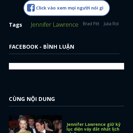
Click vào xem mọi người nói gì
FACEBOOK
GOOGLE
Jennifer Lawrence
Brad Pitt
Julia Roberts
Tags
FACEBOOK - BÌNH LUẬN
CÙNG NỘI DUNG
Jennifer Lawrence giữ kỷ
lục diện váy đắt nhất lịch