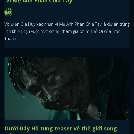
'Vì Mẹ Anh Phán Chia Tay'
Võ Điền Gia Huy xác nhận Vì Mẹ Anh Phán Chia Tay là dự án trùng
lịch khiến cậu vuột mất cơ hội tham gia phim Thỏ Ơi của Trấn
Thành.
Dưới Đáy Hồ tung teaser về thế giới song