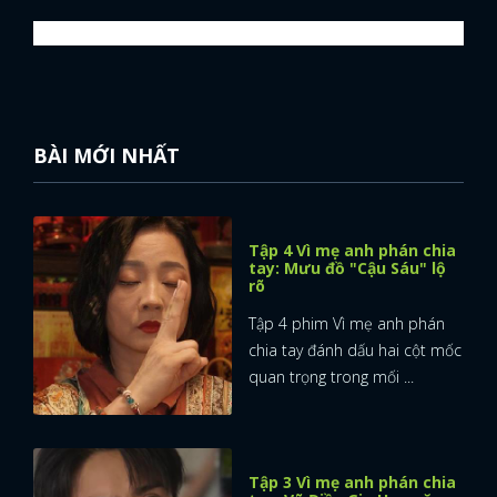
BÀI MỚI NHẤT
Tập 4 Vì mẹ anh phán chia
tay: Mưu đồ "Cậu Sáu" lộ
rõ
Tập 4 phim Vì mẹ anh phán
chia tay đánh dấu hai cột mốc
quan trọng trong mối ...
Tập 3 Vì mẹ anh phán chia