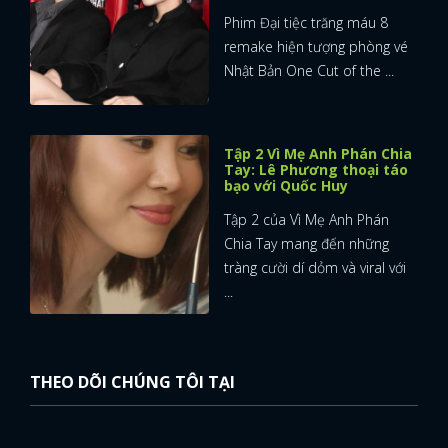
Phim Đại tiệc trăng máu 8
remake hiện tượng phòng vé
Nhật Bản One Cut of the ...
Tập 2 Vì Mẹ Anh Phán Chia
Tay: Lê Phương thoại táo
bạo với Quốc Huy
Tập 2 của Vì Mẹ Anh Phán
Chia Tay mang đến những
tràng cười dí dỏm và viral với
...
THEO DÕI CHÚNG TÔI TẠI