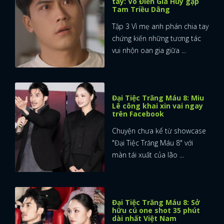
tay: Võ Điền Gia Huy gặp
Tam Triều Dâng
Tập 3 Vì mẹ anh phán chia tay
chứng kiến những tương tác
vui nhộn oan gia giữa ...
Đại Tiệc Trăng Máu 8: Miu
Lê công khai xin vai ngay
trên Facebook
Chuyện chưa kể từ showcase
"Đại Tiệc Trăng Máu 8" với
màn tái xuất của lão ...
Đại Tiệc Trăng Máu 8: Sở
hữu cú one shot 35 phút
dài nhất Việt Nam