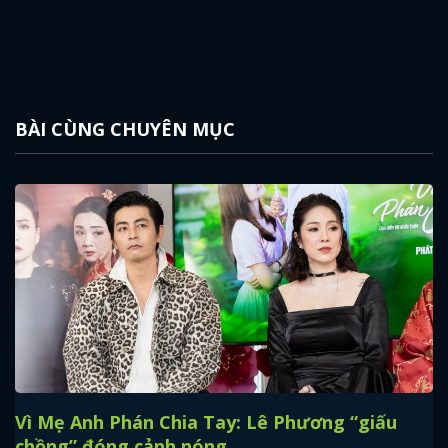
BÀI CÙNG CHUYÊN MỤC
Vì Mẹ Anh Phán Chia Tay: Lê Phương “giấu
chồng” đóng cảnh nóng