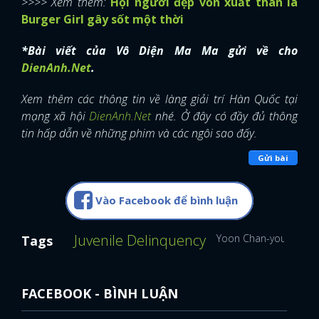
>>>> Xem thêm:
Hội người đẹp vốn xuất thân là
Burger Girl gây sốt một thời
*Bài viết của Vô Diện Ma Ma gửi về cho
DienAnh.Net
.
Xem thêm các thông tin về làng giải trí Hàn Quốc tại
mạng xã hội
DienAnh.Net
nhé. Ở đây có đầy đủ thông
tin hấp dẫn về những phim và các ngôi sao đấy.
Gửi bài
Vào Facebook để bình luận
Juvenile Delinquency
Yoon Chan-young
Ph
Tags
FACEBOOK - BÌNH LUẬN