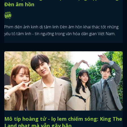
Đèn âm hồn
Phim điện ảnh kinh dị tâm linh Đèn âm hồn khai thác tốt những
yếu tố tâm linh - tín ngưỡng trong văn hóa dân gian Việt Nam.
Mô típ hoàng tử - lọ lem chiếm sóng: King The
Land nhạt mà vẫn gây bão