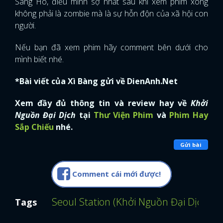
Sang Ho, điều mình sợ nhất sau khi xem phim xong
không phải là zombie mà là sự hỗn độn của xã hội con
người.
Nếu bạn đã xem phim hãy comment bên dưới cho
mình biết nhé.
*Bài viết của Xì Bàng gửi về DienAnh.Net
Xem đầy đủ thông tin và review hay về
Khởi
Nguồn Đại Dịch
tại
Thư Viện Phim
và
Phim Hay
Sắp Chiếu
nhé.
Gửi bài
Comment cái mới được!
Seoul Station (Khởi Nguồn Đại Dịch)
R
Tags