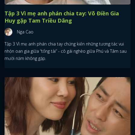
Tập 3 Vì mẹ anh phán chia tay: Võ Điền Gia
Huy gặp Tam Triều Dâng
Nga Cao
Tập 3 Vì mẹ anh phán chia tay chứng kiến những tương tác vui
nhộn oan gia giữa “tổng tài” - cô gái nghèo giữa Phú và Tâm sau
mười năm không gặp.