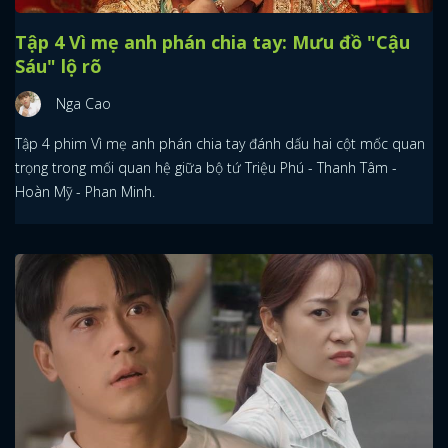
Tập 4 Vì mẹ anh phán chia tay: Mưu đồ "Cậu
Sáu" lộ rõ
Nga Cao
Tập 4 phim Vì mẹ anh phán chia tay đánh dấu hai cột mốc quan
trọng trong mối quan hệ giữa bộ tứ Triệu Phú - Thanh Tâm -
Hoàn Mỹ - Phan Minh.