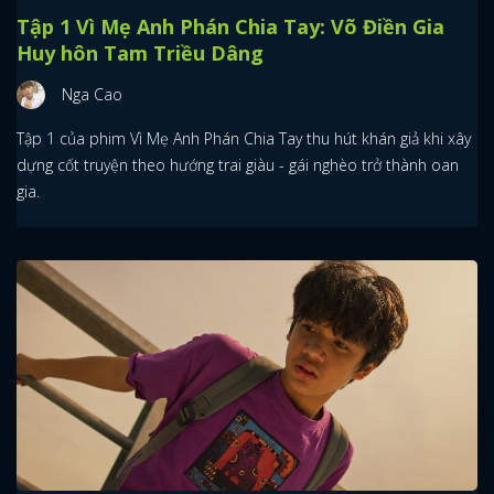
Tập 1 Vì Mẹ Anh Phán Chia Tay: Võ Điền Gia
Huy hôn Tam Triều Dâng
Nga Cao
Tập 1 của phim Vì Mẹ Anh Phán Chia Tay thu hút khán giả khi xây
dựng cốt truyện theo hướng trai giàu - gái nghèo trở thành oan
gia.