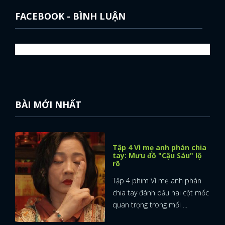
FACEBOOK - BÌNH LUẬN
BÀI MỚI NHẤT
Tập 4 Vì mẹ anh phán chia
tay: Mưu đồ "Cậu Sáu" lộ
rõ
Tập 4 phim Vì mẹ anh phán
chia tay đánh dấu hai cột mốc
x
quan trọng trong mối ...
ĐĂNG NHẬP