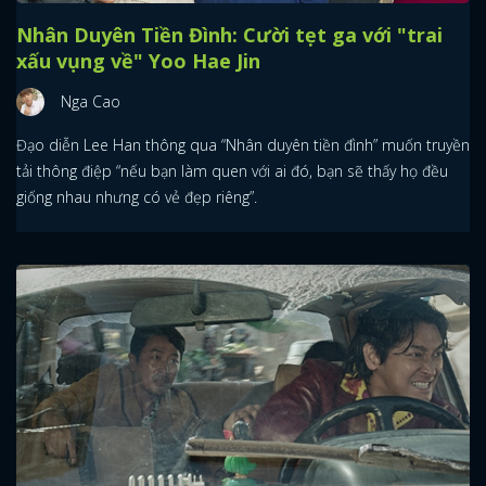
Nhân Duyên Tiền Đình: Cười tẹt ga với "trai
xấu vụng về" Yoo Hae Jin
Nga Cao
Đạo diễn Lee Han thông qua “Nhân duyên tiền đình” muốn truyền
tải thông điệp “nếu bạn làm quen với ai đó, bạn sẽ thấy họ đều
giống nhau nhưng có vẻ đẹp riêng”.