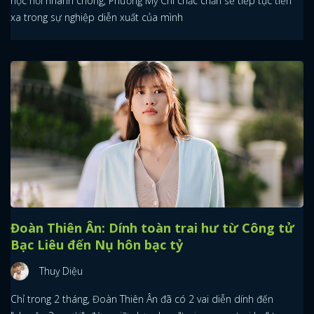
học hỏi nhanh chóng, Phương Mỹ Chi chắc chắn sẽ tiếp tục tiến
xa trong sự nghiệp diễn xuất của mình
Đoàn Thiên Ân: Dính toàn trai hư từ Công tử
Bạc Liêu đến Nụ hôn bạc tỷ
Thuỵ Diệu
Chỉ trong 2 tháng, Đoàn Thiên Ân đã có 2 vai diễn dính đến