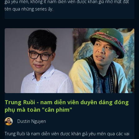
giả yêu mến, không ít nam diễn viên được khán giả nhớ mặt đặt
tên qua những series ấy.
Trung Ruồi - nam diễn viên duyên dáng đóng
phụ mà toàn "cân phim"
Dustin Nguyen
Trung Ruồi là nam diễn viên được khán giả yêu mến qua các vai