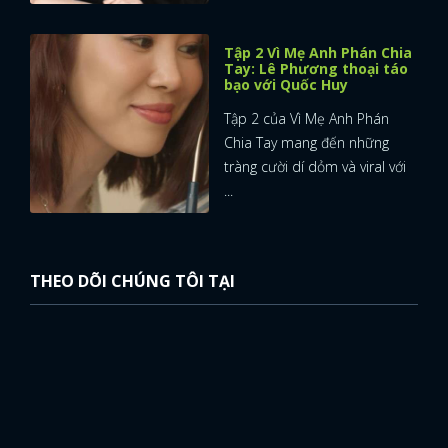
Tập 2 Vì Mẹ Anh Phán Chia
Tay: Lê Phương thoại táo
bạo với Quốc Huy
Tập 2 của Vì Mẹ Anh Phán
Chia Tay mang đến những
tràng cười dí dỏm và viral với
...
THEO DÕI CHÚNG TÔI TẠI