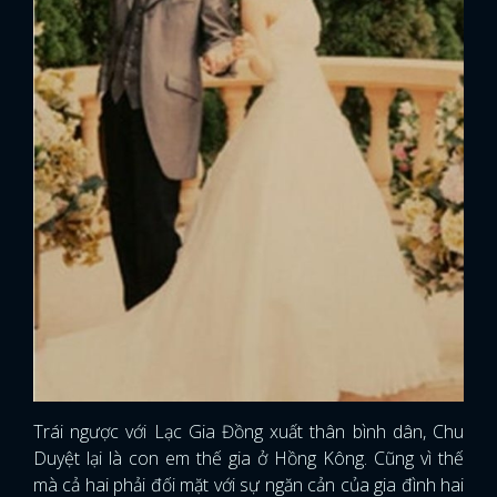
Trái ngược với Lạc Gia Đồng xuất thân bình dân, Chu
Duyệt lại là con em thế gia ở Hồng Kông. Cũng vì thế
mà cả hai phải đối mặt với sự ngăn cản của gia đình hai