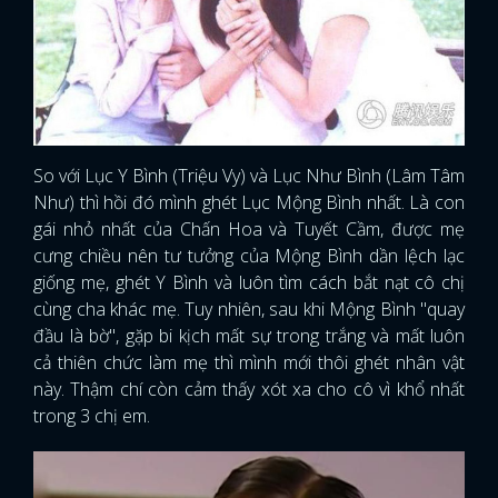
So với Lục Y Bình (Triệu Vy) và Lục Như Bình (Lâm Tâm
Như) thì hồi đó mình ghét Lục Mộng Bình nhất. Là con
gái nhỏ nhất của Chấn Hoa và Tuyết Cầm, được mẹ
cưng chiều nên tư tưởng của Mộng Bình dần lệch lạc
giống mẹ, ghét Y Bình và luôn tìm cách bắt nạt cô chị
cùng cha khác mẹ. Tuy nhiên, sau khi Mộng Bình "quay
đầu là bờ", gặp bi kịch mất sự trong trắng và mất luôn
cả thiên chức làm mẹ thì mình mới thôi ghét nhân vật
này. Thậm chí còn cảm thấy xót xa cho cô vì khổ nhất
trong 3 chị em.