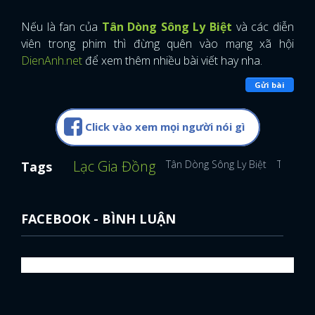
Nếu là fan của
Tân Dòng Sông Ly Biệt
và các diễn
viên trong phim thì đừng quên vào mạng xã hội
DienAnh.net
để xem thêm nhiều bài viết hay nha.
Gửi bài
Click vào xem mọi người nói gì
Lạc Gia Đồng
Tân Dòng Sông Ly Biệt
Triệu Vy
Tags
FACEBOOK - BÌNH LUẬN