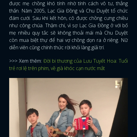
được mẹ chồng khó tính nhờ tính cách vô tư, thẳng
thắn. Năm 2005, Lạc Gia Đồng và Chu Duyệt tổ chức
đám cưới. Sau khi kết hôn, cô được chồng cưng chiều
như công chúa. Thậm chí, vì sợ Lạc Gia Đồng ở với bố
mẹ nhiều quy tắc sẽ không thoải mái mà Chu Duyệt
còn mua biệt thự để hai vợ chồng dọn ra ở riêng. Nữ
diễn viên cũng chính thức rời khỏi làng giải trí.
>>> Xem thêm:
Đời bi thương của Lưu Tuyết Hoa: Tuổi
trẻ rơi lệ trên phim, về già khóc cạn nước mắt
x
ĐĂNG NHẬP