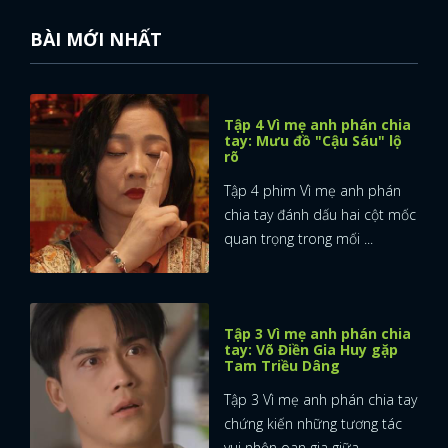
BÀI MỚI NHẤT
Tập 4 Vì mẹ anh phán chia
tay: Mưu đồ "Cậu Sáu" lộ
rõ
Tập 4 phim Vì mẹ anh phán
chia tay đánh dấu hai cột mốc
quan trọng trong mối ...
Tập 3 Vì mẹ anh phán chia
tay: Võ Điền Gia Huy gặp
Tam Triều Dâng
Tập 3 Vì mẹ anh phán chia tay
chứng kiến những tương tác
vui nhộn oan gia giữa ...