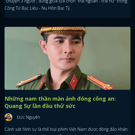
"chuyện 3 người", đứng giữa lựa chọn "trai ngoan - trai hư" trong
Công Tử Bạc Liêu - Nụ Hôn Bạc Tỷ.
Những nam thần màn ảnh đóng công an:
Quang Sự lần đầu thử sức
Đức Nguyên
Cảnh sát hình sự là thể loại phim Việt Nam được đông đảo khán