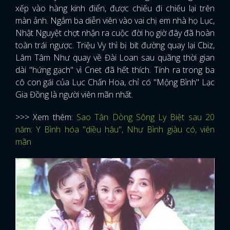
xếp vào hàng kinh điển, được chiếu đi chiếu lại trên
màn ảnh. Ngắm ba diễn viên vào vai chị em nhà họ Lục,
Nhật Nguyệt chợt nhận ra cuộc đời họ giờ đây đã hoàn
toàn trái ngược. Triệu Vy thì bị bít đường quay lại Cbiz,
Lâm Tâm Như quay về Đài Loan sau quãng thời gian
dài "hứng gạch" vì Cnet đã hết thích. Tính ra trong ba
cô con gái của Lục Chấn Hoa, chỉ có "Mộng Bình" Lạc
Gia Đồng là người viên mãn nhất.
>>> Xem thêm:
Sao Tân Dòng Sông Ly Biệt sau 20
năm: Y Bình hóa "diều hâu", Như Bình giàu có, viên
mãn