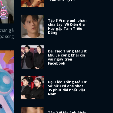
Tập 3 Vì mẹ anh phán
chia tay: Võ Điền Gia
Huy gặp Tam Triều
khán giả
Dâng
uộc sống
Đại Tiệc Trăng Máu 8:
Miu Lê công khai xin
vai ngay trên
Facebook
Đại Tiệc Trăng Máu 8:
Sở hữu cú one shot
35 phút dài nhất Việt
Nam
Tập 2 Vì Mẹ Anh Phán