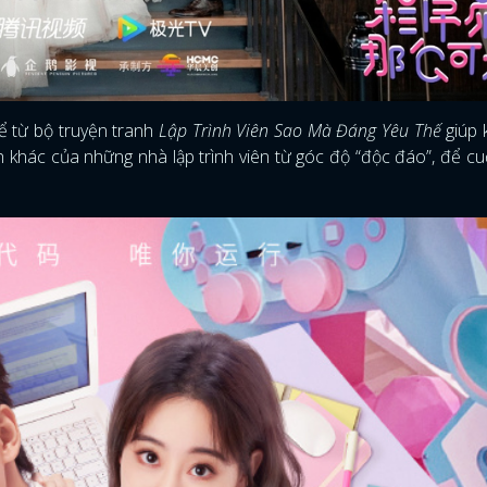
ể từ bộ truyện tranh
Lập Trình Viên Sao Mà Đáng Yêu Thế
giúp 
h khác của những nhà lập trình viên từ góc độ “độc đáo”, để c