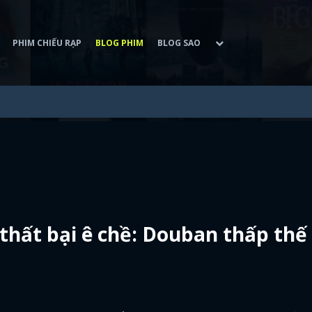
PHIM CHIẾU RẠP
BLOG PHIM
BLOG SAO
thất bại ê chề: Douban thấp thế 