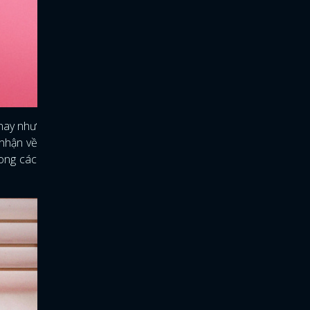
 nay như
 nhận về
rong các