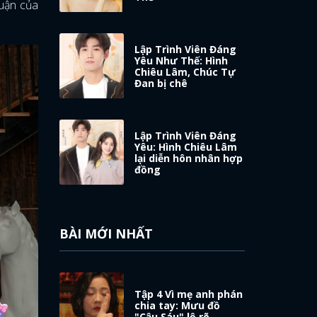
luận của
Lập Trình Viên Đáng
Yêu Như Thế: Hình
Chiêu Lâm, Chúc Tự
Đan bị chê
Lập Trình Viên Đáng
Yêu: Hình Chiêu Lâm
lại diễn hôn nhân hợp
đồng
BÀI MỚI NHẤT
Tập 4 Vì mẹ anh phán
chia tay: Mưu đồ
"Cậu Sáu" lộ rõ