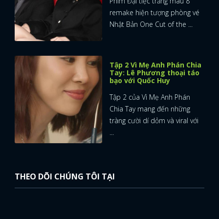
Phim Đại tiệc trăng máu 8
remake hiện tượng phòng vé
Nhật Bản One Cut of the ...
Tập 2 Vì Mẹ Anh Phán Chia
Tay: Lê Phương thoại táo
bạo với Quốc Huy
Tập 2 của Vì Mẹ Anh Phán
Chia Tay mang đến những
tràng cười dí dỏm và viral với
...
THEO DÕI CHÚNG TÔI TẠI