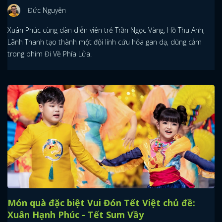
Đức Nguyên
Xuân Phúc cùng dàn diễn viên trẻ Trần Ngọc Vàng, Hồ Thu Anh,
Lãnh Thanh tạo thành một đội lính cứu hỏa gan dạ, dũng cảm
trong phim Đi Về Phía Lửa.
Món quà đặc biệt Vui Đón Tết Việt chủ đề:
Xuân Hạnh Phúc - Tết Sum Vầy