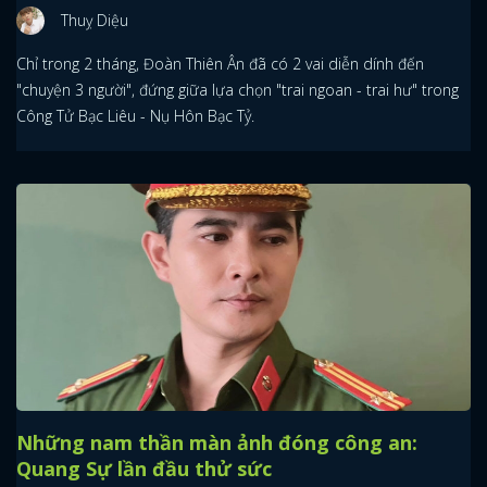
Thuỵ Diệu
Chỉ trong 2 tháng, Đoàn Thiên Ân đã có 2 vai diễn dính đến
"chuyện 3 người", đứng giữa lựa chọn "trai ngoan - trai hư" trong
Công Tử Bạc Liêu - Nụ Hôn Bạc Tỷ.
Những nam thần màn ảnh đóng công an:
Quang Sự lần đầu thử sức