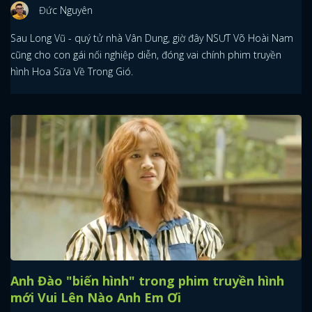
Đức Nguyên
Sau Long Vũ - quý tử nhà Vân Dung, giờ đây NSƯT Võ Hoài Nam
cũng cho con gái nối nghiệp diễn, đóng vai chính phim truyền
hình Hoa Sữa Về Trong Gió.
Anh Đào "biến hình" trong phim truyền hình
mới Vui Lên Nào Anh Em Ơi