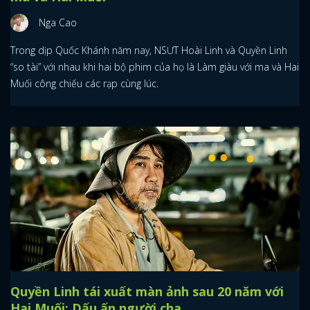
Nga Cao
Trong dịp Quốc Khánh năm nay, NSƯT Hoài Linh và Quyền Linh
“so tài” với nhau khi hai bộ phim của họ là Làm giàu với ma và Hai
Muối công chiếu các rạp cùng lúc.
Quyền Linh tái xuất màn ảnh sau 20 năm với
Hai Muối: Dấu ấn người cha