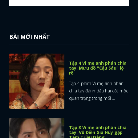
BÀI MỚI NHẤT
Tập 4 Vì mẹ anh phán chia
tay: Mưu đồ "Cậu Sáu" lộ
rõ
Tập 4 phim Vì mẹ anh phán
chia tay đánh dấu hai cột mốc
quan trọng trong mối ...
Tập 3 Vì mẹ anh phán chia
tay: Võ Điền Gia Huy gặp
Tam Triều Dâng