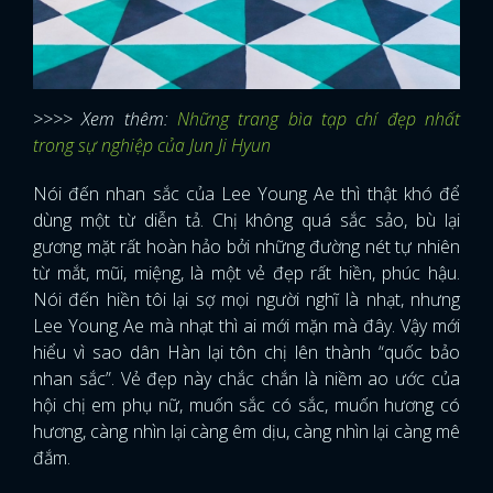
>>>> Xem thêm:
Những trang bìa tạp chí đẹp nhất
trong sự nghiệp của Jun Ji Hyun
Nói đến nhan sắc của Lee Young Ae thì thật khó để
dùng một từ diễn tả. Chị không quá sắc sảo, bù lại
gương mặt rất hoàn hảo bởi những đường nét tự nhiên
từ mắt, mũi, miệng, là một vẻ đẹp rất hiền, phúc hậu.
Nói đến hiền tôi lại sợ mọi người nghĩ là nhạt, nhưng
Lee Young Ae mà nhạt thì ai mới mặn mà đây. Vậy mới
hiểu vì sao dân Hàn lại tôn chị lên thành “quốc bảo
nhan sắc”. Vẻ đẹp này chắc chắn là niềm ao ước của
hội chị em phụ nữ, muốn sắc có sắc, muốn hương có
hương, càng nhìn lại càng êm dịu, càng nhìn lại càng mê
đắm.