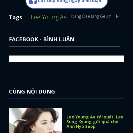
Lót dép hóng ngay bình luận
Lee Young Ae
Nàng Dae Jang Geum
Mỹ nhân
Tags
FACEBOOK - BÌNH LUẬN
CÙNG NỘI DUNG
Lee Young Ae tái xuất, Lee
Sung Kyung gửi quà cho
Ahn Hyo Seop