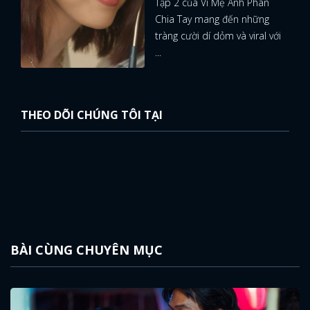
Tập 2 của Vì Mẹ Anh Phán
Chia Tay mang đến những
tràng cười dí dỏm và viral với
...
THEO DÕI CHÚNG TÔI TẠI
BÀI CÙNG CHUYÊN MỤC