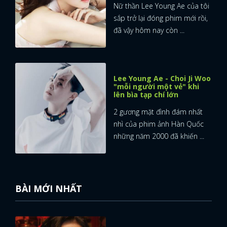
Nữ thần Lee Young Ae của tôi
sắp trở lại đóng phim mới rồi,
đã vậy hôm nay còn ...
Lee Young Ae - Choi Ji Woo
"mỗi người một vẻ" khi
lên bìa tạp chí lớn
2 gương mặt đình đám nhất
nhì của phim ảnh Hàn Quốc
những năm 2000 đã khiến ...
BÀI MỚI NHẤT