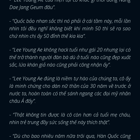
Dae Jang Geum đâu”.
- “Quốc bảo nhan sắc thì nó phải ở cái tầm này, mỗi lần
nhìn tôi đều nghĩ không biết khi mình 50 thì sẽ ra sao
chứ nhìn chị ấy 50 đỉnh thế kia kìa”.
- “Lee Young Ae không hack tuổi như gái 20 nhưng lại có
thể trở thành người đàn bà dù ở tuổi nào cũng đẹp xuất
sắc, lứa khán giả nào cũng phải công nhận ấy”.
- “Lee Young Ae đúng là niềm tự hào của chúng ta, cô ấy
là minh chứng cho dàn nữ thần của 30 năm về trước ở
nước ta, hoàn toàn có thể sánh ngang các đại mỹ nhân
châu Á đấy”.
- “Thật không tin được là cô còn hơn cả tuổi mẹ cháu,
nhìn trẻ trung đầy sức sống thế này thích thật”.
- “Dù cho bao nhiêu năm nữa trôi qua, Hàn Quốc cũng