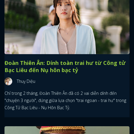
Đoàn Thiên Ân: Dính toàn trai hư từ Công tử
Bạc Liêu đến Nụ hôn bạc tỷ
Thuỵ Diệu
Chỉ trong 2 tháng, Đoàn Thiên Ân đã có 2 vai diễn dính đến
"chuyện 3 người", đứng giữa lựa chọn "trai ngoan - trai hư" trong
Công Tử Bạc Liêu - Nụ Hôn Bạc Tỷ.