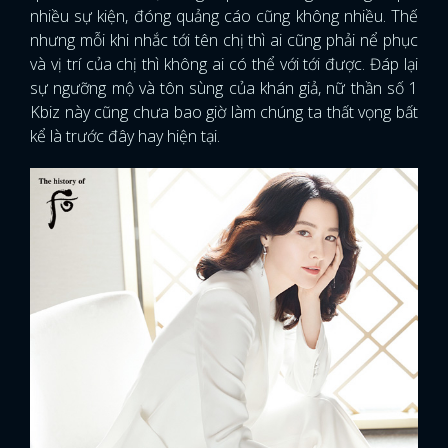
nhiều sự kiện, đóng quảng cáo cũng không nhiều. Thế
nhưng mỗi khi nhắc tới tên chị thì ai cũng phải nể phục
và vị trí của chị thì không ai có thể với tới được. Đáp lại
sự ngưỡng mộ và tôn sùng của khán giả, nữ thần số 1
Kbiz này cũng chưa bao giờ làm chúng ta thất vọng bất
kể là trước đây hay hiện tại.