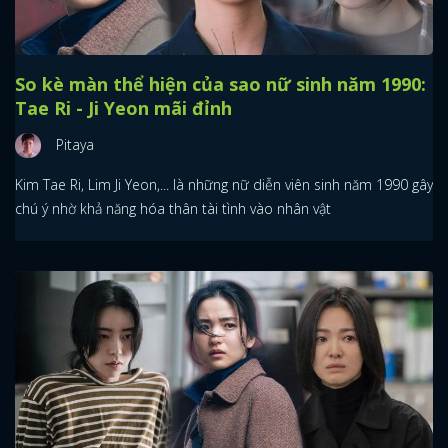
So kè màn thể hiện của sao nữ sinh năm 1990:
Tae Ri - Ji Yeon mãi đỉnh
Pitaya
Kim Tae Ri, Lim Ji Yeon,... là những nữ diễn viên sinh năm 1990 gây
chú ý nhờ khả năng hóa thân tài tình vào nhân vật