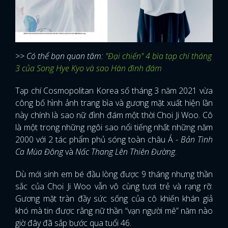
>> Có thể bạn quan tâm:
"Đại chiến" 4 bìa tạp chí tháng
3 của Song Hye Kyo và sao Hàn đình đám
Tạp chí Cosmopolitan Korea số tháng 3 năm 2021 vừa
công bố hình ảnh trang bìa và gương mặt xuất hiện lần
này chính là sao nữ đình đám một thời Choi Ji Woo. Cô
là một trong những ngôi sao nổi tiếng nhất những năm
2000 với 2 tác phẩm phủ sóng toàn châu Á -
Bản Tình
Ca Mùa Đông
và
Nấc Thang Lên Thiên Đường
.
Dù mới sinh em bé đầu lòng được 9 tháng nhưng thần
sắc của Choi Ji Woo vẫn vô cùng tươi trẻ và rạng rỡ.
Gương mặt tràn đầy sức sống của cô khiến khán giả
khó mà tin được rằng nữ thần “vạn người mê” năm nào
giờ đây đã sắp bước qua tuổi 46.