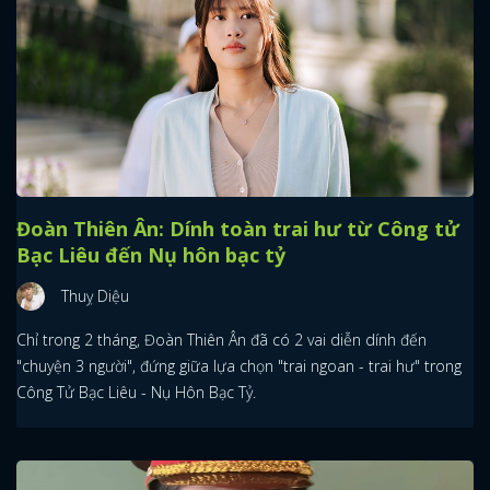
Đoàn Thiên Ân: Dính toàn trai hư từ Công tử
Bạc Liêu đến Nụ hôn bạc tỷ
Thuỵ Diệu
Chỉ trong 2 tháng, Đoàn Thiên Ân đã có 2 vai diễn dính đến
"chuyện 3 người", đứng giữa lựa chọn "trai ngoan - trai hư" trong
Công Tử Bạc Liêu - Nụ Hôn Bạc Tỷ.