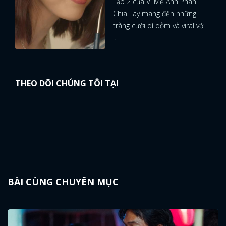
Tập 2 của Vì Mẹ Anh Phán
Chia Tay mang đến những
tràng cười dí dỏm và viral với
...
THEO DÕI CHÚNG TÔI TẠI
BÀI CÙNG CHUYÊN MỤC