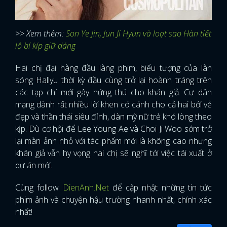
>> Xem thêm:
Son Ye Jin, Jun Ji Hyun và loạt sao Hàn tiết
lộ bí kíp giữ dáng
Hai chị đại hàng đầu làng phim, biểu tượng của làn
sóng Hallyu thời kỳ đầu cùng trở lại hoành tráng trên
các tạp chí mới gây hứng thú cho khán giả. Cư dân
mạng dành rất nhiều lời khen có cánh cho cả hai bởi vẻ
đẹp và thần thái siêu đỉnh, dàn mỹ nữ trẻ khó lòng theo
kịp. Dù cơ hội để Lee Young Ae và Choi Ji Woo sớm trở
lại màn ảnh nhỏ với tác phẩm mới là không cao nhưng
khán giả vẫn hy vọng hai chị sẽ nghĩ tới việc tái xuất ở
dự án mới.
Cùng follow
DienAnh.Net
để cập nhật những tin tức
phim ảnh và chuyện hậu trường nhanh nhất, chính xác
nhất!