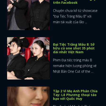
trên Facebook
FACEBOOK
GOOGLE
Chuyện chưa kể từ showcase
"Đại Tiệc Trăng Máu 8" với
màn tái xuất của lão ...
Đại Tiệc Trăng Máu 8: Sở
hữu cú one shot 35 phút
dài nhất Việt Nam
Phim Đại tiệc trăng máu 8
remake hiện tượng phòng vé
Nhật Bản One Cut of the ...
Tập 2 Vì Mẹ Anh Phán Chia
Tay: Lê Phương thoại táo
bạo với Quốc Huy