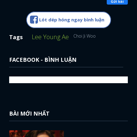
Gửi bài
Lót dép hóng ngay bình luận
Lee Young Ae
Choi Ji Woo
Tags
FACEBOOK - BÌNH LUẬN
BÀI MỚI NHẤT