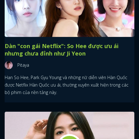
Dàn "con gái Netflix": So Hee được ưu ái
nhưng chưa đỉnh như Ji Yeon
Pitaya
Han So Hee, Park Gyu Young và những nữ diễn viên Hàn Quốc
được Netflix Hàn Quốc ưu ái, thường xuyên xuất hiện trong các
bộ phim của nền tảng này.