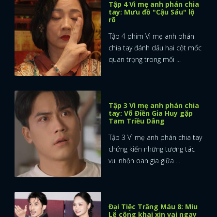
Tập 4 Vì mẹ anh phán chia
tay: Mưu đồ "Cậu Sáu" lộ
rõ
Tập 4 phim Vì mẹ anh phán
chia tay đánh dấu hai cột mốc
quan trọng trong mối ...
Tập 3 Vì mẹ anh phán chia
tay: Võ Điền Gia Huy gặp
Tam Triều Dâng
Tập 3 Vì mẹ anh phán chia tay
chứng kiến những tương tác
vui nhộn oan gia giữa ...
x
ĐĂNG NHẬP
Đại Tiệc Trăng Máu 8: Miu
Lê công khai xin vai ngay