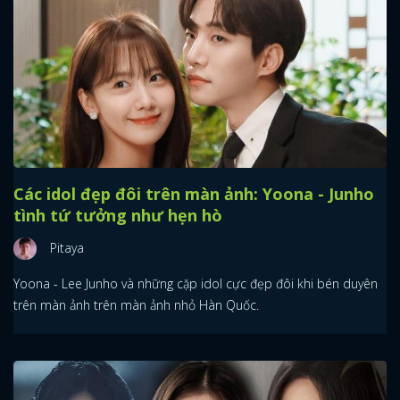
Các idol đẹp đôi trên màn ảnh: Yoona - Junho
tình tứ tưởng như hẹn hò
Pitaya
Yoona - Lee Junho và những cặp idol cực đẹp đôi khi bén duyên
trên màn ảnh trên màn ảnh nhỏ Hàn Quốc.