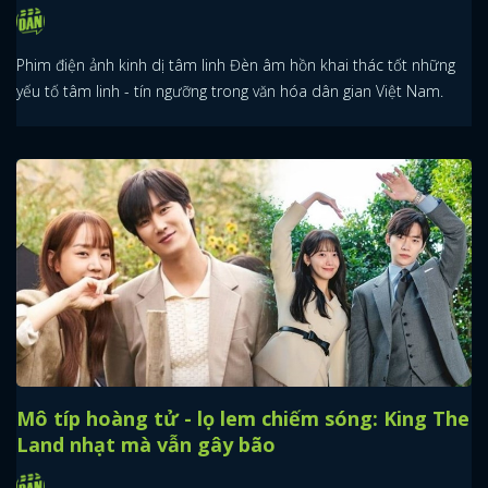
Phim điện ảnh kinh dị tâm linh Đèn âm hồn khai thác tốt những
yếu tố tâm linh - tín ngưỡng trong văn hóa dân gian Việt Nam.
Mô típ hoàng tử - lọ lem chiếm sóng: King The
Land nhạt mà vẫn gây bão