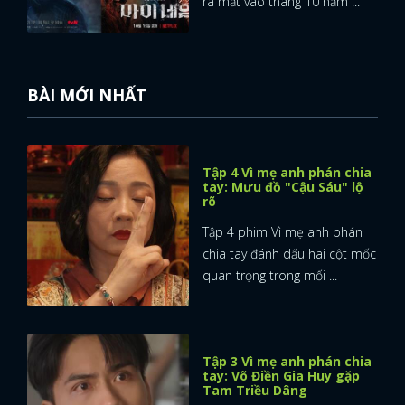
ra mắt vào tháng 10 năm ...
BÀI MỚI NHẤT
Tập 4 Vì mẹ anh phán chia
tay: Mưu đồ "Cậu Sáu" lộ
rõ
Tập 4 phim Vì mẹ anh phán
chia tay đánh dấu hai cột mốc
quan trọng trong mối ...
Tập 3 Vì mẹ anh phán chia
tay: Võ Điền Gia Huy gặp
Tam Triều Dâng