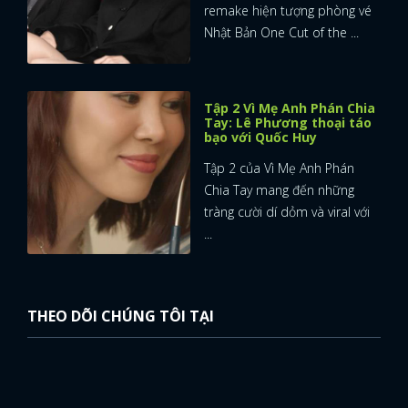
remake hiện tượng phòng vé
Nhật Bản One Cut of the ...
Tập 2 Vì Mẹ Anh Phán Chia
Tay: Lê Phương thoại táo
bạo với Quốc Huy
Tập 2 của Vì Mẹ Anh Phán
Chia Tay mang đến những
tràng cười dí dỏm và viral với
...
THEO DÕI CHÚNG TÔI TẠI