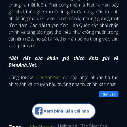
chúng ra mắt luôn. Phải công nhận là Netflix Hàn bây
FACEBOOK
GOOGLE
giờ phát triển ghê khi nội dung thì đa dạng, đầu tư kinh
phí khủng mà diễn viên cũng toàn là những gương mặt
đình đám. Các đài truyền hình Hàn Quốc cần phải chấn
chỉnh và tăng tốc ngay thôi nếu như không muốn trong
vài năm nữa, họ sẽ bị Netflix Hàn bỏ xa trong việc sản
xuất phim ảnh.
*Bài viết của khán giả thích Kbiz gửi về
DienAnh.Net.
Cùng follow
DienAnh.Net
để cập nhật những tin tức
phim ảnh và chuyện hậu trường nhanh, chính xác nhất!
Gửi bài
Xem bình luận cái nào
My Name
Hellbound
The Silent Sea