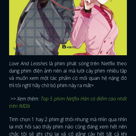
Love And Leashes
là phim phát sóng trên Netflix theo
dạng phim điện ảnh nên ai mà lười cày phim nhiều tập
và muốn xem một tác phẩm có mối quan hệ nặng đô
thì tôi nghĩ hãy chờ bộ phim này ra mắt=.
>> Xem thêm:
Top 5 phim Netflix Hàn có điểm cao nhất
trên IMDb
Tính chọn 1 hay 2 phim gì thôi nhưng mà nhìn qua nhìn
x
lại một hồi sao thấy phim nào cũng đáng xem hết nên
ĐĂNG NHẬP
chắc tôi sẽ ghi chú lại và cố gắng cày hết tất cả khi