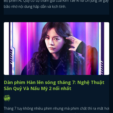
Bộ phim Ác Quỷ có sự tham gia của Kim Tae Ri và Oh Jung Se gây
bão nhờ nội dung hấp dẫn và kịch tính.
Dàn phim Hàn lên sóng tháng 7: Nghệ Thuật
Săn Quỷ Và Nấu Mỳ 2 nổi nhất
Tháng 7 tuy không nhiều phim nhưng mà phim chất thì ra mắt hơi