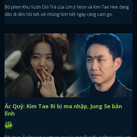
Bộ phim Khu Vườn Dối Trá của Lim Ji Yeon và Kim Tae Hee đang
dần đi đến hồi kết với những tình tiết ngày càng cam go.
Ác Quỷ: Kim Tae Ri bị ma nhập, Jung Se bản
lĩnh