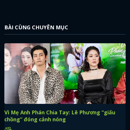
BÀI CÙNG CHUYÊN MỤC
Vì Mẹ Anh Phán Chia Tay: Lê Phương “giấu
chồng” đóng cảnh nóng