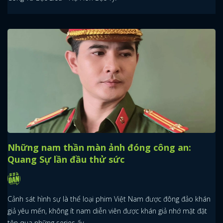
Những nam thần màn ảnh đóng công an:
Quang Sự lần đầu thử sức
Cảnh sát hình sự là thể loại phim Việt Nam được đông đảo khán
giả yêu mến, không ít nam diễn viên được khán giả nhớ mặt đặt
tên qua những series ấy.