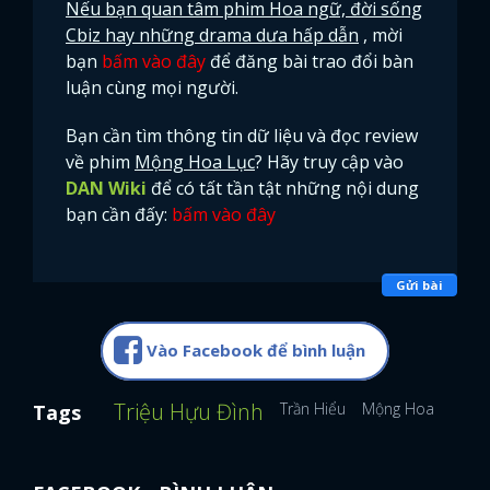
Nếu bạn quan tâm phim Hoa ngữ, đời sống
Cbiz hay những drama dưa hấp dẫn
, mời
bạn
bấm vào đây
để đăng bài trao đổi bàn
luận cùng mọi người.
Bạn cần tìm thông tin dữ liệu và đọc review
về phim
Mộng Hoa Lục
? Hãy truy cập vào
DAN Wiki
để có tất tần tật những nội dung
bạn cần đấy:
bấm vào đây
Gửi bài
Vào Facebook để bình luận
Triệu Hựu Đình
Trần Hiểu
Mộng Hoa Lục
S
Tags
x
ĐĂNG NHẬP