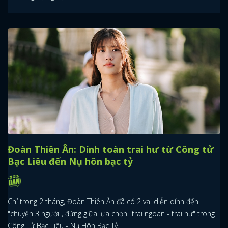
Đoàn Thiên Ân: Dính toàn trai hư từ Công tử
Bạc Liêu đến Nụ hôn bạc tỷ
Chỉ trong 2 tháng, Đoàn Thiên Ân đã có 2 vai diễn dính đến
"chuyện 3 người", đứng giữa lựa chọn "trai ngoan - trai hư" trong
Công Tử Bạc Liêu - Nụ Hôn Bạc Tỷ.