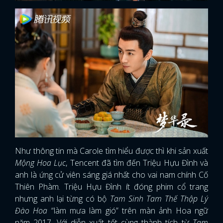
Như thông tin mà Carole tìm hiểu được thì khi sản xuất
Mộng Hoa Lục
, Tencent đã tìm đến Triệu Hựu Đình và
anh là ứng cử viên sáng giá nhất cho vai nam chính Cố
Thiên Phàm. Triệu Hựu Đình ít đóng phim cổ trang
nhưng anh lại từng có bộ
Tam Sinh Tam Thế Thập Lý
Đào Hoa
“làm mưa làm gió” trên màn ảnh Hoa ngữ
năm 2017. Với diễn xuất tốt cùng thành tích từ
Tam