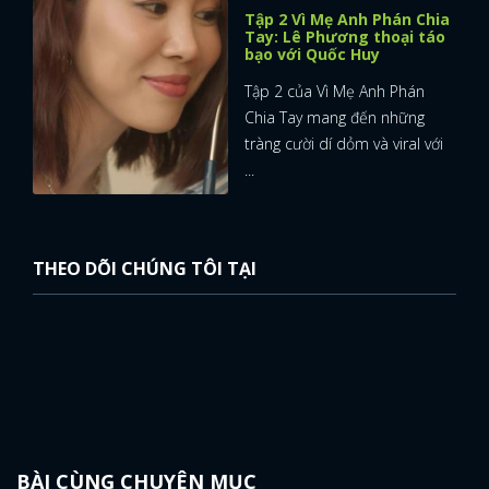
Tập 2 Vì Mẹ Anh Phán Chia
Tay: Lê Phương thoại táo
bạo với Quốc Huy
Tập 2 của Vì Mẹ Anh Phán
Chia Tay mang đến những
tràng cười dí dỏm và viral với
...
THEO DÕI CHÚNG TÔI TẠI
BÀI CÙNG CHUYÊN MỤC