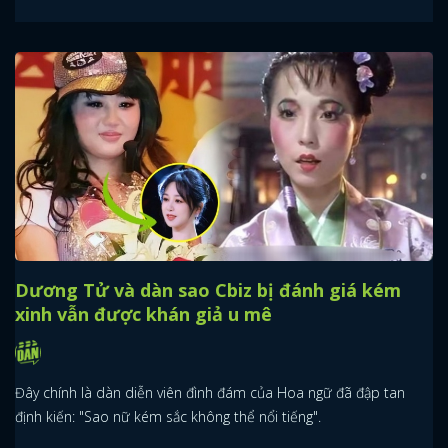
Dương Tử và dàn sao Cbiz bị đánh giá kém
xinh vẫn được khán giả u mê
Đây chính là dàn diễn viên đình đám của Hoa ngữ đã đập tan
định kiến: "Sao nữ kém sắc không thể nổi tiếng".