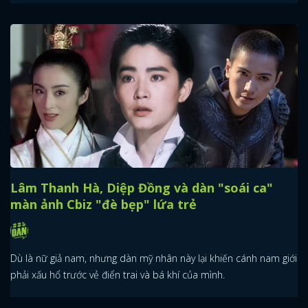
Lâm Thanh Hà, Diệp Đồng và dàn "soái ca"
màn ảnh Cbiz "đè bẹp" lứa trẻ
Dù là nữ giả nam, nhưng dàn mỹ nhân này lại khiến cánh nam giới
phải xấu hổ trước vẻ điển trai và bá khí của mình.