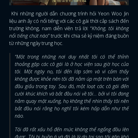
Khi những người dẫn chương trình hỏi Yeon Woo Jin
liệu anh ấy có nổi tiếng với các cô gái thời cắp sách đến
trường không, nam diễn viên trả lời: “
Không, tôi không
nổi tiếng chút nào
” trước khi chia sẻ kỷ niệm đáng buồn
từ những ngày trung học.
“Một trong những nơi duy nhất tôi có thể thỉnh
thoảng gặp các cô gái là ở học viện sau giờ học của
tôi. Một ngày nọ, tôi đến lớp sớm và vì cảm thấy
không được khỏe nên tôi đã nằm úp mặt trên bàn với
đầu giấu trong tay. Sau đó, một loạt các cô gái đến
cười khúc khích và bắt đầu nói về tôi… bởi vì tôi đang
nằm quay mặt xuống, họ không thể nhìn thấy tôi nên
bắt đầu nói rằng họ nghĩ tôi kém hấp dẫn như thế
nào.
Tôi đã rất xấu hổ đến mức không thể ngẩng đầu lên
được. Tôi bị buồn á và đó là lý do tại sao tôi gặp khó