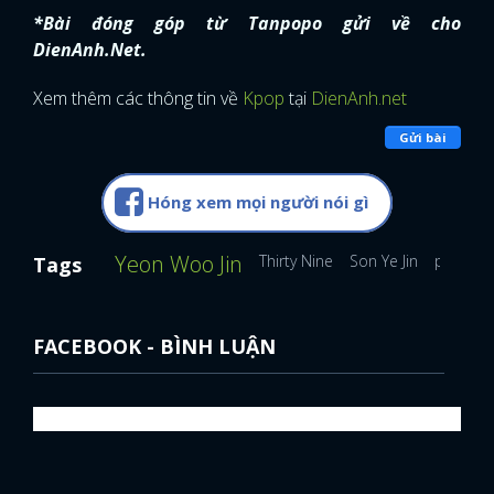
*Bài đóng góp từ Tanpopo gửi về cho
DienAnh.Net.
Xem thêm các thông tin về
Kpop
tại
DienAnh.net
Gửi bài
Hóng xem mọi người nói gì
Yeon Woo Jin
Thirty Nine
Son Ye Jin
phim H
Tags
FACEBOOK - BÌNH LUẬN
x
ĐĂNG NHẬP