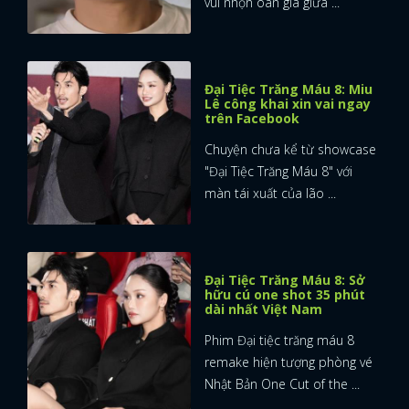
vui nhộn oan gia giữa ...
Đại Tiệc Trăng Máu 8: Miu
Lê công khai xin vai ngay
trên Facebook
Chuyện chưa kể từ showcase
"Đại Tiệc Trăng Máu 8" với
màn tái xuất của lão ...
Đại Tiệc Trăng Máu 8: Sở
hữu cú one shot 35 phút
dài nhất Việt Nam
Phim Đại tiệc trăng máu 8
remake hiện tượng phòng vé
Nhật Bản One Cut of the ...