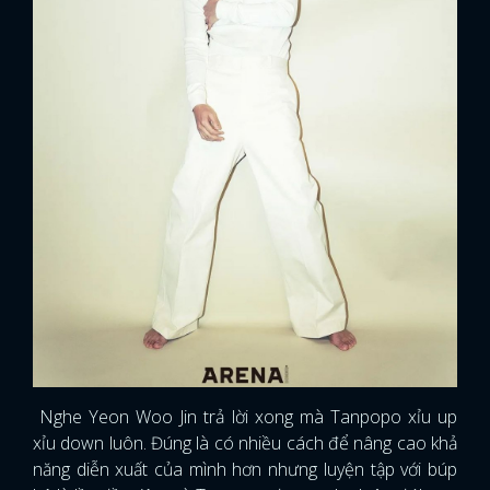
Nghe Yeon Woo Jin trả lời xong mà Tanpopo xỉu up
xỉu down luôn. Đúng là có nhiều cách để nâng cao khả
năng diễn xuất của mình hơn nhưng luyện tập với búp