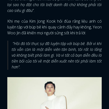
tại sao họ đặt cho tôi biệt danh đó chứ không phải tôi
cao siêu gì đâu
”.
Khi mẹ của Kim Jong Kook hỏi đùa rằng liệu anh có
luyện tập với búp bê khi quay cảnh đấy hay không, Yeon
Woo Jin đã khiến mọi người sửng sốt khi trả lời:
“Hồi đó tôi thực sự đã luyện tập với búp bê. Bởi vì khi
tôi vẫn còn là một diễn viên tân binh, tôi rất lo lắng
và không biết phải làm gì. Và vì tất cả bạn diễn đều là
tiền bối của tôi về mặt diễn xuất nên tôi phải làm tốt
hơn".