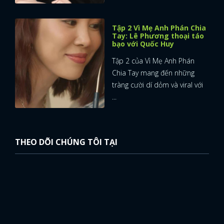
Tập 2 Vì Mẹ Anh Phán Chia
Tay: Lê Phương thoại táo
bạo với Quốc Huy
Tập 2 của Vì Mẹ Anh Phán
Chia Tay mang đến những
tràng cười dí dỏm và viral với
...
THEO DÕI CHÚNG TÔI TẠI