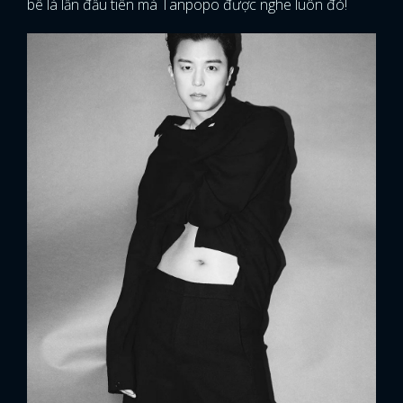
bê là lần đầu tiên mà Tanpopo được nghe luôn đó!