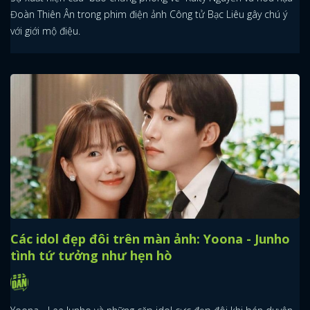
Đoàn Thiên Ân trong phim điện ảnh Công tử Bạc Liêu gây chú ý
với giới mộ điệu.
Các idol đẹp đôi trên màn ảnh: Yoona - Junho
tình tứ tưởng như hẹn hò