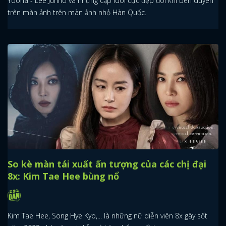
Yoona - Lee Junho và những cặp idol cực đẹp đôi khi bén duyên
trên màn ảnh trên màn ảnh nhỏ Hàn Quốc.
So kè màn tái xuất ấn tượng của các chị đại
8x: Kim Tae Hee bùng nổ
Kim Tae Hee, Song Hye Kyo,... là những nữ diễn viên 8x gây sốt