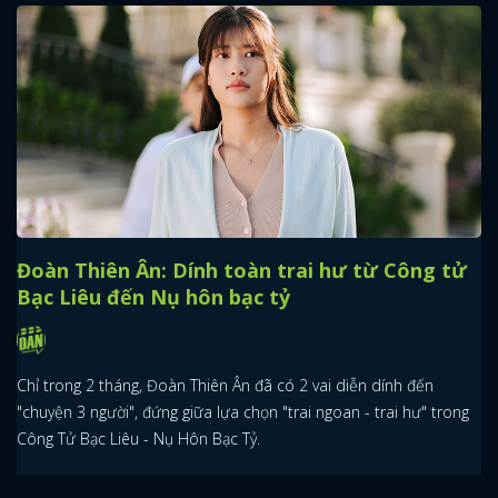
Đoàn Thiên Ân: Dính toàn trai hư từ Công tử
Bạc Liêu đến Nụ hôn bạc tỷ
Chỉ trong 2 tháng, Đoàn Thiên Ân đã có 2 vai diễn dính đến
"chuyện 3 người", đứng giữa lựa chọn "trai ngoan - trai hư" trong
Công Tử Bạc Liêu - Nụ Hôn Bạc Tỷ.