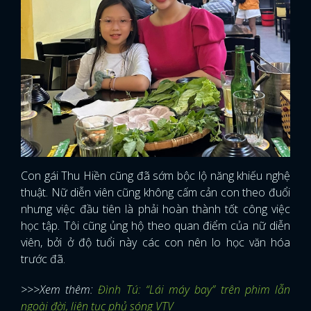
Con gái Thu Hiền cũng đã sớm bộc lộ năng khiếu nghệ
thuật. Nữ diễn viên cũng không cấm cản con theo đuổi
nhưng việc đầu tiên là phải hoàn thành tốt công việc
học tập. Tôi cũng ủng hộ theo quan điểm của nữ diễn
viên, bởi ở độ tuổi này các con nên lo học văn hóa
trước đã.
x
>>>Xem thêm:
Đình Tú: “Lái máy bay” trên phim lẫn
ĐĂNG NHẬP
ngoài đời, liên tục phủ sóng VTV