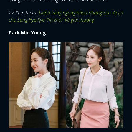
>> Xem thêm:
Danh tiếng ngang nhau nhưng Son Ye Jin
cho Song Hye Kyo "hít khói" về giải thưởng
Park Min Young