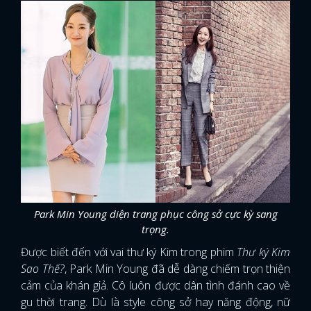
Park Min Young diện trang phục công sở cực kỳ sang
trọng.
Được biết đến với vai thư ký Kim trong phim
Thư ký Kim
Sao Thế?
, Park Min Young đã dễ dàng chiếm trọn thiện
cảm của khán giả. Cô luôn được dân tình đánh cao về
gu thời trang. Dù là style công sở hay năng động, nữ