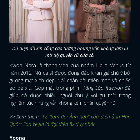
FACEBOOK
GOOGLE
Dù diện đồ kín cổng cao tường nhưng vẫn không làm lu
mờ độ quyến rũ của cô.
Kwon Nara là thành viên của nhóm Hello Venus từ
năm 2012. Nữ ca sĩ được đông đảo khán giả chú ý bởi
gương mặt xinh đẹp, đôi chân dài miên man và chiếc
eo bé xíu. Góp mặt trong phim
Tầng Lớp Itaewon
đã
giúp cô được nhiều người chú ý với gu thời trang
nghiêm túc nhưng vẫn không kém phần quyến rũ.
>> Xem thêm:
12 "tam đại Ảnh hậu" của điện ảnh Hàn
Quốc: Son Ye Jin là đại diện 8x duy nhất
Yoona