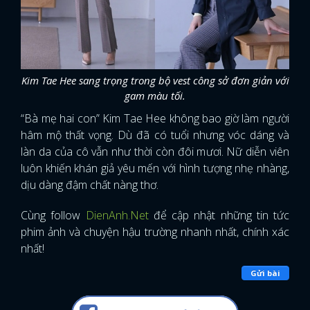
Kim Tae Hee sang trọng trong bộ vest công sở đơn giản với
gam màu tối.
“Bà mẹ hai con” Kim Tae Hee không bao giờ làm người
hâm mộ thất vọng. Dù đã có tuổi nhưng vóc dáng và
làn da của cô vẫn như thời còn đôi mươi. Nữ diễn viên
luôn khiến khán giả yêu mến với hình tượng nhẹ nhàng,
dịu dàng đậm chất nàng thơ.
Cùng follow
DienAnh.Net
để cập nhật những tin tức
phim ảnh và chuyện hậu trường nhanh nhất, chính xác
nhất!
Gửi bài