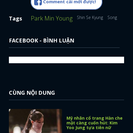
Comment cái mới được!
Park Min Young
Shin Se Kyung
Song Hye Ky
Tags
FACEBOOK - BÌNH LUẬN
CÙNG NỘI DUNG
Mỹ nhân cổ trang Hàn che
mặt càng cuốn hút: Kim
Yoo Jung tựa tiên nữ