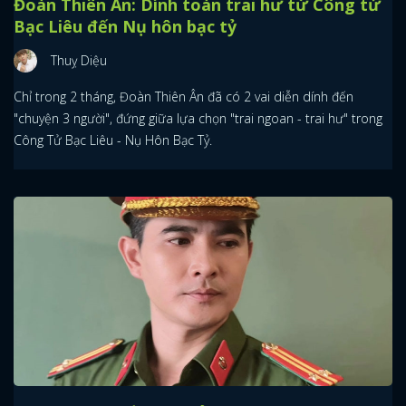
Đoàn Thiên Ân: Dính toàn trai hư từ Công tử
Bạc Liêu đến Nụ hôn bạc tỷ
Thuỵ Diệu
Chỉ trong 2 tháng, Đoàn Thiên Ân đã có 2 vai diễn dính đến
"chuyện 3 người", đứng giữa lựa chọn "trai ngoan - trai hư" trong
Công Tử Bạc Liêu - Nụ Hôn Bạc Tỷ.