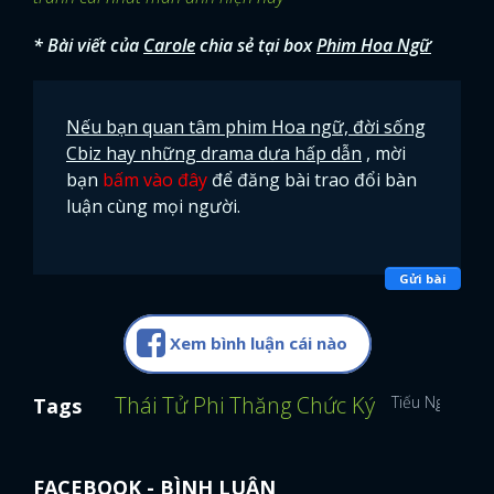
* Bài viết của
Carole
chia sẻ tại box
Phim Hoa Ngữ
Nếu bạn quan tâm phim Hoa ngữ, đời sống
Cbiz hay những drama dưa hấp dẫn
, mời
bạn
bấm vào đây
để đăng bài trao đổi bàn
luận cùng mọi người.
Gửi bài
Xem bình luận cái nào
Thái Tử Phi Thăng Chức Ký
Tiếu Ngạo Gia
Tags
FACEBOOK - BÌNH LUẬN