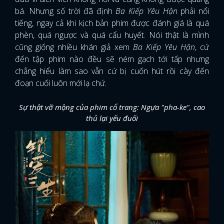
bá. Nhưng số trời đã định
Ba Kiếp Yêu Hận
phải nổi
tiếng, ngay cả khi kịch bản phim được đánh giá là quá
phèn, quá ngược và quá cẩu huyết. Nói thật là mình
cũng giống nhiều khán giả xem
Ba Kiếp Yêu Hận
, cứ
đến tập phim nào đều sẽ ném gạch tới tấp nhưng
chẳng hiểu làm sao vẫn cứ bị cuốn hút rồi cày đến
đoạn cuối luôn mới lạ chứ.
Sự thật vỡ mộng của phim cổ trang: Ngựa "pha-ke", cao
thủ lại yếu đuối