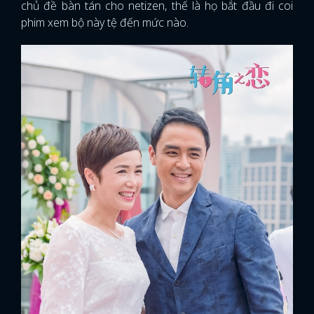
chủ đề bàn tán cho netizen, thế là họ bắt đầu đi coi
phim xem bộ này tệ đến mức nào.