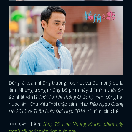
Đúng là toàn những trường hợp hot với đủ mọi lý do lạ
lẫm. Nhưng trong những bộ phim này thì mình thấy ổn
áp nhất vẫn là
Thái Tử Phi Thăng Chức Ký
, xem cũng hài
hước lắm. Chứ kiểu “nồi thập cẩm” như
Tiếu Ngạo Giang
Hồ 2013
và
Thần Điêu Đại Hiệp 2014
thì mình xin chê.
>>> Xem thêm:
Công Tố, Hoa Nhung và loạt phim gây
tranh cãi nhất màn ảnh hiện nay