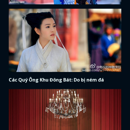
Các Quý Ông Khu Đông Bát: Do bị ném đá