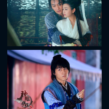
FACEBOOK
GOOGLE