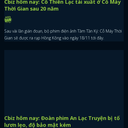
Kim Hạn: Sao nam hợp đóng phản diện cổ
trang, đời tư tai tiếng
Mặc dù không phải là ngôi sao đình đám nhưng mỗi khi nhắc đến
Kim Hạn thì cư dân mạng lại có rất nhiều tranh cãi xung quanh sự
nghiệp và đời tư của anh.