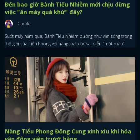
Đến bao giờ Bành Tiểu Nhiễm mới chịu dừng
việc "ăn mày quá khứ" đây?
Carole
Suốt mấy năm qua, Bành Tiểu Nhiễm dường như vẫn sống trong
thế giới của Tiểu Phong với hàng loạt các vai diễn "một màu".
Nàng Tiểu Phong Đông Cung xinh xỉu khi hóa
vận động viên trượt băng