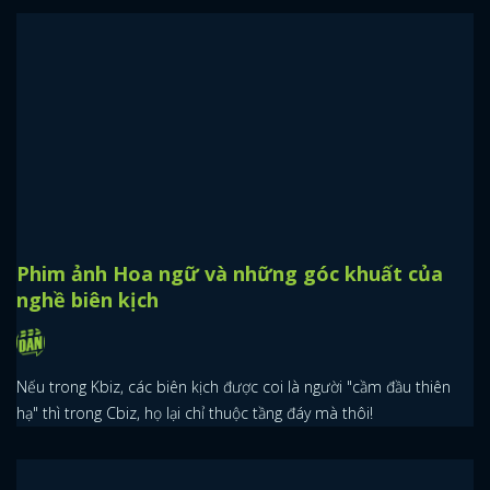
Cbiz hôm nay: Quốc Tử Giám không đối thủ;
Châu Tấn - Nhất Bác bị dìm
Sau 1 tuần phát sóng, Quốc Tử Giám Có Một Nữ Đệ Tử vẫn giữ
nguyên thành tích dẫn đầu trên các bảng xếp hạng nhiệt độ cũng
như lượt xem phim trực tuyến.