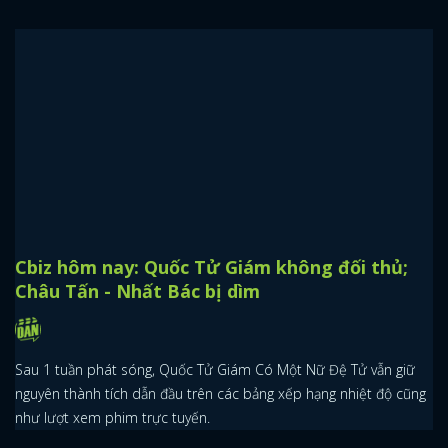
Cbiz hôm nay: Cnet bỗng dưng "quay xe",
khen nức nở Quốc Tử Giám
Trên đời này đâu phải ai cũng khó tính, vẫn có nhiều người dành
lời khen cho bộ phim Quốc Tử Giám Có Một Nữ Đệ Tử của Triệu
Lộ Tư và Từ Khai Sính đấy nhé.