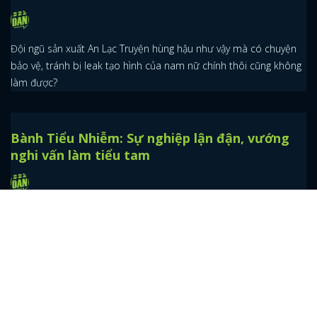
Cbiz hôm nay: Tân Tiên Kiếm Kỳ Hiệp được kỳ
vọng sẽ làm nên chuyện
Ngoài ra, trên bảng xếp hạng lượt xem phim trực tuyến, bộ phim
Lập Trình Viên Đáng Yêu do Chúc Tự Đan đóng chính đang có
được thứ hạng cao.