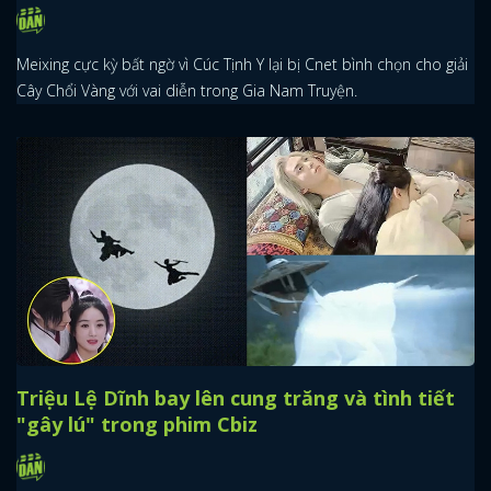
Meixing cực kỳ bất ngờ vì Cúc Tịnh Y lại bị Cnet bình chọn cho giải
Cây Chổi Vàng với vai diễn trong Gia Nam Truyện.
Triệu Lệ Dĩnh bay lên cung trăng và tình tiết
"gây lú" trong phim Cbiz