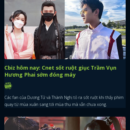
Cbiz hôm nay: Cnet sốt ruột giục Trầm Vụn
Hương Phai sớm đóng máy
Các fan của Dương Tử và Thành Nghị tỏ ra sốt ruột khi thấy phim
quay từ mùa xuân sang tới mùa thu mà vẫn chưa xong.