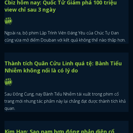
Phim ảnh Hoa ngữ và những góc khuất của
nghề biên kịch
Nếu trong Kbiz, các biên kịch được coi là người "cầm đầu thiên
hạ" thì trong Cbiz, họ lại chỉ thuộc tầng đáy mà thôi!
Cbiz hôm nay: Quốc Tử Giám phá 100 triệu
view chỉ sau 3 ngày
Ngoài ra, bộ phim Lập Trình Viên Đáng Yêu của Chúc Tự Đan
cũng vừa mở điểm Douban với kết quả không thể nào thấp hơn.