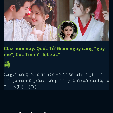
x
ĐĂNG NHẬP
FACEBOOK
GOOGLE
Cbiz hôm nay: Quốc Tử Giám ngày càng "gây
mê"; Cúc Tịnh Y "lột xác"
Càng về cuối, Quốc Tử Giám Có Một Nữ Đệ Tử lại càng thu hút
khán giả nhờ những câu chuyện phá án ly kỳ, hấp dẫn của thầy trò
Tang Kỳ (Triệu Lộ Tư).