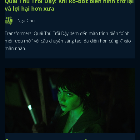
Quái Thú Trỗi Dậy: Khi Ro-bot biến hình trở lại
và lợi hại hơn xưa
Nga Cao
Transformers: Quái Thú Trỗi Dậy đem đến màn trình diễn “bình
mới rượu mới” với câu chuyện sáng tạo, đa diện hơn cùng kĩ xảo
mãn nhãn.