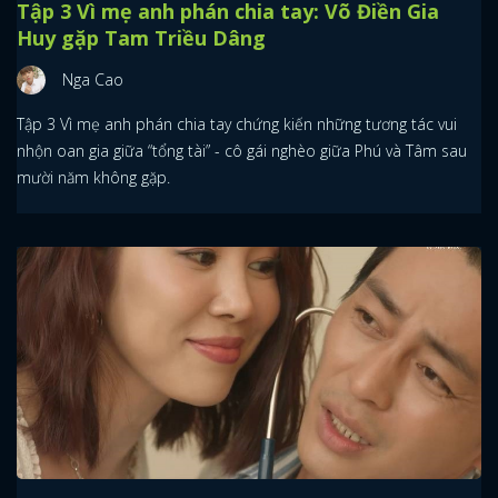
Tập 3 Vì mẹ anh phán chia tay: Võ Điền Gia
Huy gặp Tam Triều Dâng
FACEBOOK
GOOGLE
Nga Cao
Tập 3 Vì mẹ anh phán chia tay chứng kiến những tương tác vui
nhộn oan gia giữa “tổng tài” - cô gái nghèo giữa Phú và Tâm sau
mười năm không gặp.