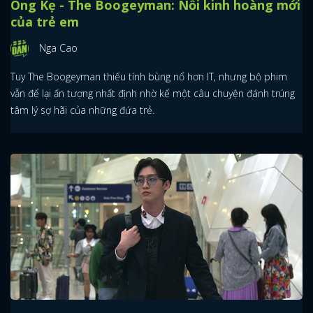
Ông Kẹ - The Boogeyman: Nỗi kinh hoàng mới
của trẻ em
Nga Cao
Tuy The Boogeyman thiếu tính bùng nổ hơn IT, nhưng bộ phim
vẫn để lại ấn tượng nhất định nhờ kể một câu chuyện đánh trúng
tâm lý sợ hãi của những đứa trẻ.