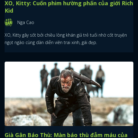
XO, Kitty: Cuốn phim hường phấn của giới Rich
Kid
Nga Cao
XO, Kitty gây sốt bởi chiều lòng khán giả trẻ tuổi nhờ cốt truyện
ngọt ngào cùng dàn diễn viên trai xinh, gái đẹp.
Già Gân Báo Thù: Màn báo thù đẫm máu của