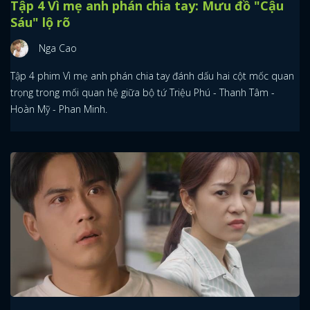
Tập 4 Vì mẹ anh phán chia tay: Mưu đồ "Cậu
Sáu" lộ rõ
Nga Cao
Tập 4 phim Vì mẹ anh phán chia tay đánh dấu hai cột mốc quan
trọng trong mối quan hệ giữa bộ tứ Triệu Phú - Thanh Tâm -
Hoàn Mỹ - Phan Minh.
x
ĐĂNG NHẬP