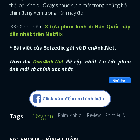
thể loại kinh dị,
Oxygen
thực sự là một trong những bộ
phim đáng xem trong năm nay đó!
>>> Xem thêm:
8 tựa phim kinh dị Hàn Quốc hấp
dẫn nhất trên Netflix
* Bài viết của Seizedix gửi về DienAnh.Net.
Theo dõi
DienAnh.Net
để cập nhật tin tức phim
ảnh mới và chính xác nhất
.
Gửi bài
Click vào để xem bình luận
Oxygen
Phim kinh dị
Review
Phim Âu Mỹ
Tags
FACEBOOK - BÌNH LUẬN