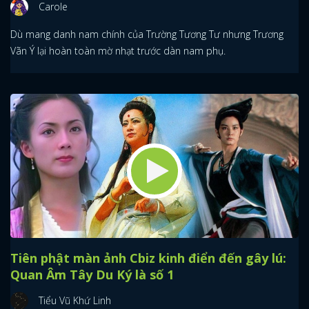
Carole
Dù mang danh nam chính của Trường Tương Tư nhưng Trương
Vãn Ý lại hoàn toàn mờ nhạt trước dàn nam phụ.
Tiên phật màn ảnh Cbiz kinh điển đến gây lú:
Quan Âm Tây Du Ký là số 1
Tiểu Vũ Khứ Linh