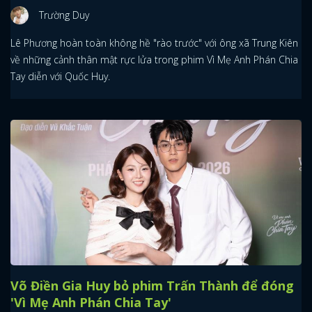
Trường Duy
Lê Phương hoàn toàn không hề "rào trước" với ông xã Trung Kiên
về những cảnh thân mật rực lửa trong phim Vì Mẹ Anh Phán Chia
Tay diễn với Quốc Huy.
x
Võ Điền Gia Huy bỏ phim Trấn Thành để đóng
ĐĂNG NHẬP
'Vì Mẹ Anh Phán Chia Tay'