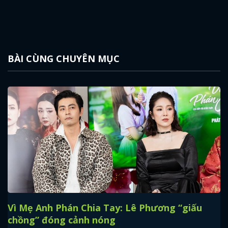
BÀI CÙNG CHUYÊN MỤC
Vì Mẹ Anh Phán Chia Tay: Lê Phương “giấu
chồng” đóng cảnh nóng