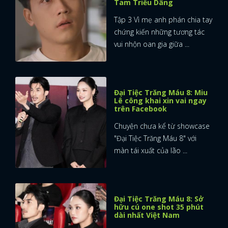
Tam Triều Dâng
Tập 3 Vì mẹ anh phán chia tay
chứng kiến những tương tác
vui nhộn oan gia giữa ...
Đại Tiệc Trăng Máu 8: Miu
Lê công khai xin vai ngay
trên Facebook
Chuyện chưa kể từ showcase
"Đại Tiệc Trăng Máu 8" với
màn tái xuất của lão ...
Đại Tiệc Trăng Máu 8: Sở
hữu cú one shot 35 phút
dài nhất Việt Nam