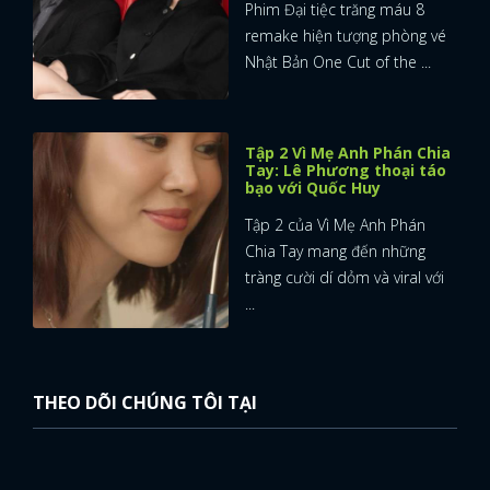
Phim Đại tiệc trăng máu 8
remake hiện tượng phòng vé
Nhật Bản One Cut of the ...
Tập 2 Vì Mẹ Anh Phán Chia
Tay: Lê Phương thoại táo
bạo với Quốc Huy
Tập 2 của Vì Mẹ Anh Phán
Chia Tay mang đến những
tràng cười dí dỏm và viral với
...
THEO DÕI CHÚNG TÔI TẠI