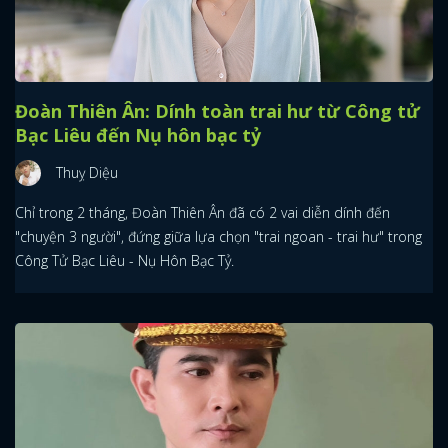
Đoàn Thiên Ân: Dính toàn trai hư từ Công tử
Bạc Liêu đến Nụ hôn bạc tỷ
Thuỵ Diệu
Chỉ trong 2 tháng, Đoàn Thiên Ân đã có 2 vai diễn dính đến
"chuyện 3 người", đứng giữa lựa chọn "trai ngoan - trai hư" trong
Công Tử Bạc Liêu - Nụ Hôn Bạc Tỷ.