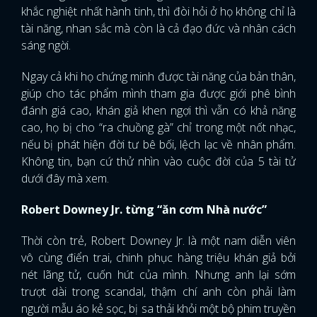
khắc nghiệt nhất hành tinh, thì đòi hỏi ở họ không chỉ là
tài năng, nhan sắc mà còn là cả đạo đức và nhân cách
sáng ngời.
Ngay cả khi họ chứng minh được tài năng của bản thân,
giúp cho tác phẩm mình tham gia được giới phê bình
đánh giá cao, khán giả khen ngợi thì vẫn có khả năng
cao, họ bị cho “ra chuồng gà” chỉ trong một nốt nhạc,
nếu bị phát hiện đời tư bê bối, lệch lạc về nhân phẩm.
Không tin, bạn cứ thử nhìn vào cuộc đời của 5 tài tử
dưới đây mà xem.
Robert Downey Jr. từng “ăn cơm Nhà nước”
Thời còn trẻ, Robert Downey Jr. là một nam diễn viên
vô cùng điển trai, chinh phục hàng triệu khán giả bởi
nét lãng tử, cuốn hút của mình. Nhưng anh lại sớm
trượt dài trong scandal, thậm chí anh còn phải làm
người mẫu áo kẻ sọc, bị sa thải khỏi một bộ phim truyền