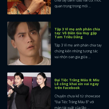
chia tay đánh dấu hai cột mốc
quan trọng trong mối ...
Tập 3 Vì mẹ anh phán chia
tay: Võ Điền Gia Huy gặp
Tam Triều Dâng
Tập 3 Vì mẹ anh phán chia tay
chứng kiến những tương tác
vui nhộn oan gia giữa ...
Đại Tiệc Trăng Máu 8: Miu
Lê công khai xin vai ngay
trên Facebook
Chuyện chưa kể từ showcase
"Đại Tiệc Trăng Máu 8" với
màn tái xuất của lão ...