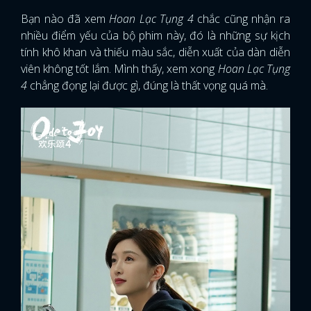
Bạn nào đã xem
Hoan Lạc Tụng 4
chắc cũng nhận ra
FACEBOOK
GOOGLE
nhiều điểm yếu của bộ phim này, đó là những sự kịch
tính khô khan và thiếu màu sắc, diễn xuất của dàn diễn
viên không tốt lắm. Mình thấy, xem xong
Hoan Lạc Tụng
4
chẳng đọng lại được gì, đúng là thất vọng quá mà.