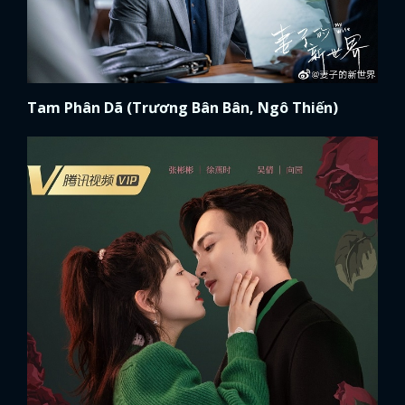
Tam Phân Dã (Trương Bân Bân, Ngô Thiến)