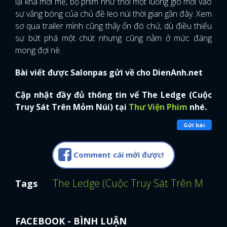
lại khá mới mẻ, bộ phim như thổi một luồng gió mới vào
sự vắng bóng của chủ đề leo núi thời gian gần đây. Xem
FACEBOOK
GOOGLE
sơ qua trailer mình cũng thấy ổn đó chứ, dù điều thiếu
sự bứt phá một chút nhưng cũng nằm ở mức đáng
mong đợi nè.
Bài viết được Salonpas gửi về cho DienAnh.net
Cập nhật đầy đủ thông tin vể The Ledge (Cuộc
Truy Sát Trên Mỏm Núi) tại
Thư Viện Phim
nhé.
Gửi bài
Comment cái mới được!
The Ledge (Cuộc Truy Sát Trên Mỏm N
Tags
FACEBOOK - BÌNH LUẬN