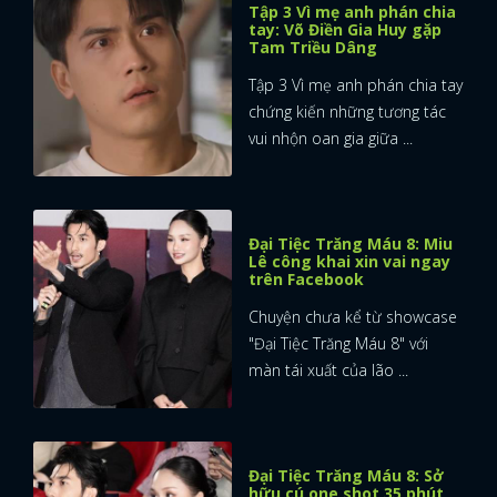
Tập 3 Vì mẹ anh phán chia
tay: Võ Điền Gia Huy gặp
Tam Triều Dâng
Tập 3 Vì mẹ anh phán chia tay
chứng kiến những tương tác
vui nhộn oan gia giữa ...
Đại Tiệc Trăng Máu 8: Miu
Lê công khai xin vai ngay
trên Facebook
Chuyện chưa kể từ showcase
"Đại Tiệc Trăng Máu 8" với
màn tái xuất của lão ...
Đại Tiệc Trăng Máu 8: Sở
hữu cú one shot 35 phút