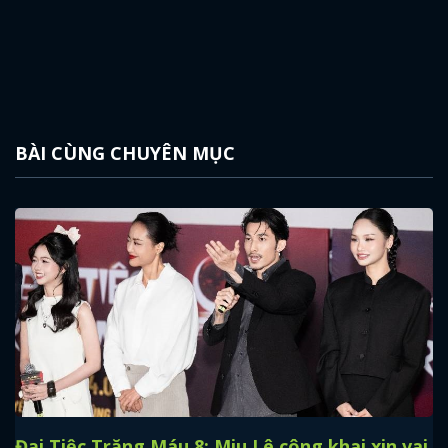
BÀI CÙNG CHUYÊN MỤC
Đại Tiệc Trăng Máu 8: Miu Lê công khai xin vai