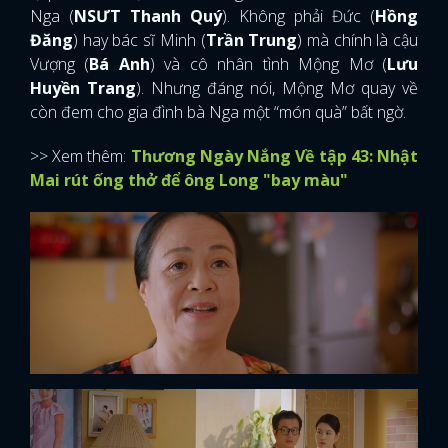
Nga (
NSƯT Thanh Quý
). Không phải Đức (
Hồng
Đăng
) hay bác sĩ Minh (
Trần Trung
) mà chính là cậu
Vượng (
Bá Anh
) và cô nhân tình Mộng Mơ (
Lưu
Huyền Trang
). Nhưng đáng nói, Mộng Mơ quay về
còn đem cho gia đình bà Nga một “món quà” bất ngờ.
>> Xem thêm:
Thương Ngày Nắng Về tập 43: Nhật
Mai rút ống thở để ông Long "bay màu"