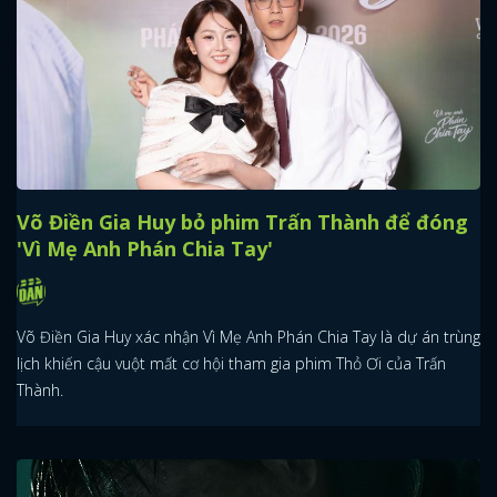
Võ Điền Gia Huy bỏ phim Trấn Thành để đóng
'Vì Mẹ Anh Phán Chia Tay'
Võ Điền Gia Huy xác nhận Vì Mẹ Anh Phán Chia Tay là dự án trùng
lịch khiến cậu vuột mất cơ hội tham gia phim Thỏ Ơi của Trấn
Thành.