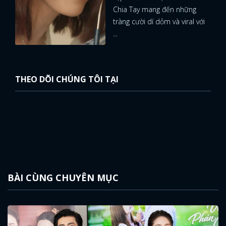
Chia Tay mang đến những
tràng cười dí dỏm và viral với
...
THEO DÕI CHÚNG TÔI TẠI
BÀI CÙNG CHUYÊN MỤC