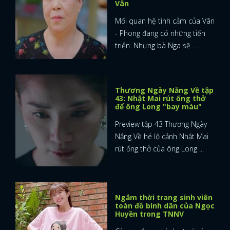
Vân
Mối quan hệ tình cảm của Vân
- Phong đang có những tiến
triển. Nhưng bà Nga sẽ ...
Thương Ngày Nắng Về tập
43: Nhật Mai rút ống thở
để ông Long "bay màu"
Preview tập 43 Thương Ngày
Nắng Về hé lộ cảnh Nhật Mai
rút ống thở của ông Long ...
Ngắm thời trang sinh viên
x
toàn đồ bình dân của Ngọc
Huyền trong TNNV
ĐĂNG NHẬP