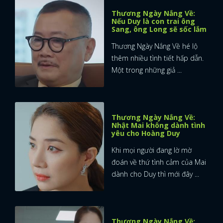
Thương Ngày Nắng Về:
Nếu Duy là con trai ông
Sang, ông Long sẽ sốc lắm
Thương Ngày Nắng Về hé lộ
thêm nhiều tình tiết hấp dẫn.
Một trong những giả ...
Thương Ngày Nắng Về:
Nhật Mai không dành tình
yêu cho Hoàng Duy
Khi mọi người đang lờ mờ
đoán về thứ tình cảm của Mai
dành cho Duy thì mới đây ...
Thương Ngày Nắng Về: