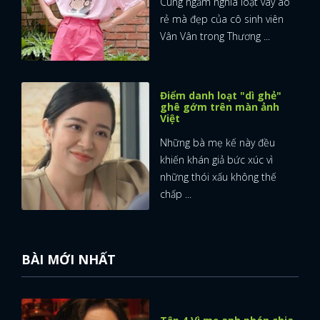
Cùng ngắm nghía loạt váy áo
rẻ mà đẹp của cô sinh viên
FACEBOOK
GOOGLE
Vân Vân trong Thương ...
Điểm danh loạt "dì ghẻ"
ghê gớm trên màn ảnh
Việt
Những bà mẹ kế này đều
khiến khán giả bức xúc vì
những thói xấu không thế
chấp ...
BÀI MỚI NHẤT