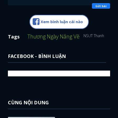
Gửi bài
Xem bình luận cái nào
Thương Ngày Nắng Về
NSƯT Thanh Quý
H
Tags
FACEBOOK - BÌNH LUẬN
CÙNG NỘI DUNG