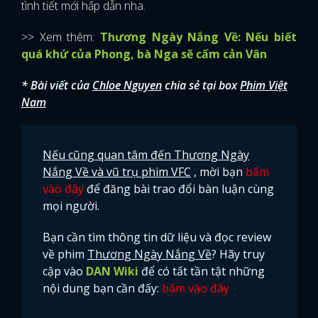
tình tiết mới hấp dẫn nha.
>> Xem thêm:
Thương Ngày Nắng Về: Nếu biết
quá khứ của Phong, bà Nga sẽ cấm cản Vân
* Bài viết của
Chloe Nguyen
chia sẻ tại box
Phim Việt
Nam
Nếu cũng quan tâm đến Thương Ngày
Nắng Về và vũ trụ phim VFC
, mời bạn
bấm
vào đây
để đăng bài trao đổi bàn luận cùng
mọi người.
Bạn cần tìm thông tin dữ liệu và đọc review
về phim
Thương Ngày Nắng Về
? Hãy truy
cập vào
DAN Wiki
để có tất tần tật những
nội dung bạn cần đấy:
bấm vào đây