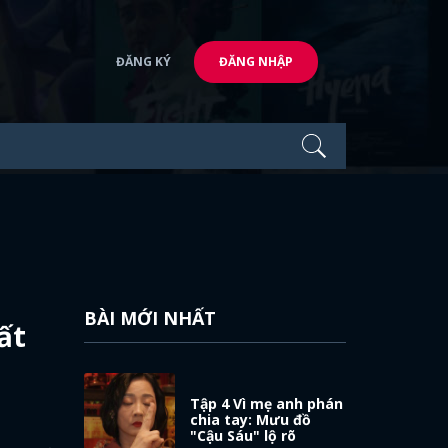
ĐĂNG KÝ
ĐĂNG NHẬP
BÀI MỚI NHẤT
ất
Tập 4 Vì mẹ anh phán
chia tay: Mưu đồ
"Cậu Sáu" lộ rõ