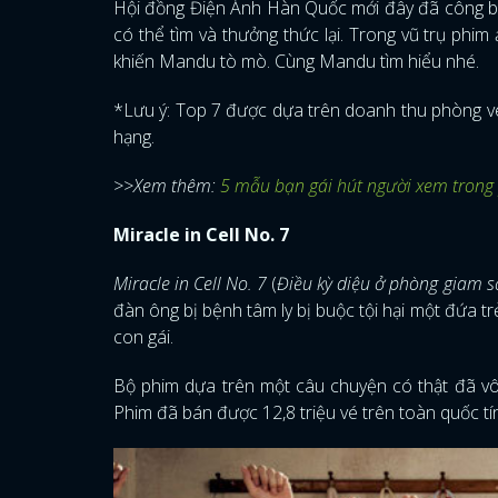
Hội đồng Điện Ảnh Hàn Quốc mới đây đã công bố 
có thể tìm và thưởng thức lại. Trong vũ trụ phi
khiến Mandu tò mò. Cùng Mandu tìm hiểu nhé.
*Lưu ý: Top 7 được dựa trên doanh thu phòng v
hạng.
>>Xem thêm:
5 mẫu bạn gái hút người xem trong
Miracle in Cell No. 7
Miracle in Cell No. 7
(
Điều kỳ diệu ở phòng giam s
đàn ông bị bệnh tâm ly bị buộc tội hại một đứa t
con gái.
Bộ phim dựa trên một câu chuyện có thật đã vô 
Phim đã bán được 12,8 triệu vé trên toàn quốc t