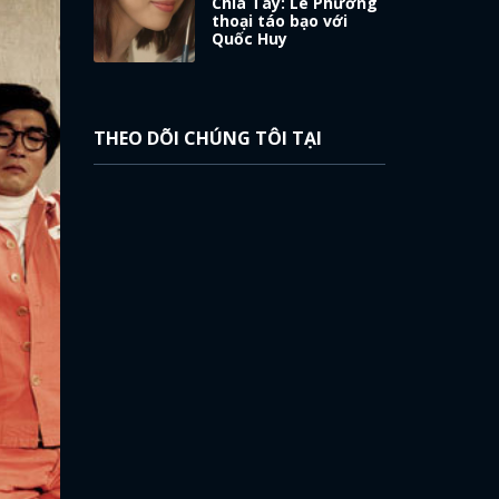
Chia Tay: Lê Phương
thoại táo bạo với
Quốc Huy
THEO DÕI CHÚNG TÔI TẠI