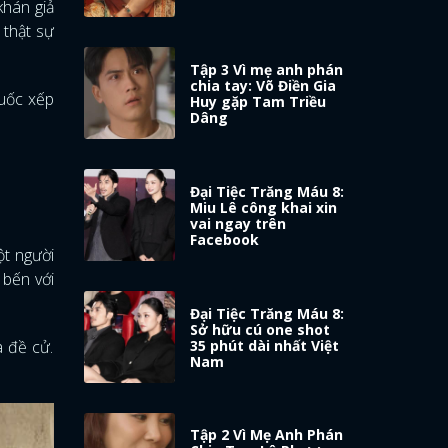
khán giả
 thật sự
Tập 3 Vì mẹ anh phán
chia tay: Võ Điền Gia
Quốc xếp
Huy gặp Tam Triều
Dâng
Đại Tiệc Trăng Máu 8:
Miu Lê công khai xin
vai ngay trên
Facebook
ột người
 bến với
Đại Tiệc Trăng Máu 8:
Sở hữu cú one shot
35 phút dài nhất Việt
à đề cử.
Nam
Tập 2 Vì Mẹ Anh Phán