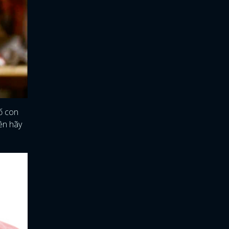
ố con
nên hãy