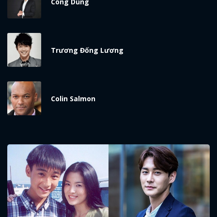
Công Dũng
Trương Đống Lương
Colin Salmon
x
ĐĂNG NHẬP
FACEBOOK
GOOGLE