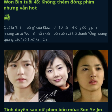
Won Bin tuổi 45: Không thèm đóng phim
nhưng vẫn hot
Quả là "thánh sống" của Kbiz, hơn 10 năm không đóng phim
nhưng tài tử Won Bin vẫn kiếm bộn tiền và trở thành "Ông hoàng
quảng cáo" số 1 xứ Kim Chi.
Tình duyên sao nữ phim bốn mùa: Son Ye Jin