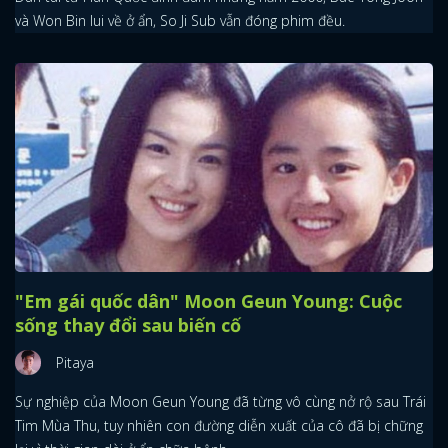
và Won Bin lui về ở ẩn, So Ji Sub vẫn đóng phim đều.
"Em gái quốc dân" Moon Geun Young: Cuộc
sống thay đổi sau biến cố
Pitaya
Sự nghiệp của Moon Geun Young đã từng vô cùng nở rộ sau Trái
Tim Mùa Thu, tuy nhiên con đường diễn xuất của cô đã bị chững