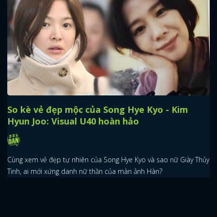
So kè vẻ đẹp mộc của Song Hye Kyo - Kim
Hyun Joo: Visual U40 hoàn hảo
Cùng xem vẻ đẹp tự nhiên của Song Hye Kyo và sao nữ Giày Thủy
Tinh, ai mới xứng danh nữ thần của màn ảnh Hàn?