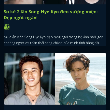
So kè 2 lần Song Hye Kyo đeo vượng miện:
Đẹp ngút ngàn!
Nữ diễn viên Song Hye Kyo đẹp rạng ngời trong bộ ảnh mới, gây
choáng ngợp với thần thái sang chảnh của minh tinh hàng đầu.