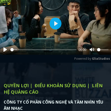
Play
00:00
Play
Mute
Powered by 
GliaStudios
QUYỀN LỢI
ĐIỂU KHOẢN SỬ DỤNG
LIÊN
HỆ QUẢNG CÁO
CÔNG TY CỔ PHẦN CÔNG NGHỆ VÀ TẦM NHÌN YÊU
ÂM NHẠC