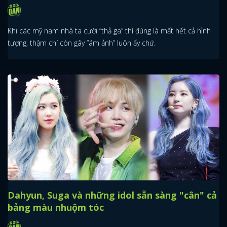
Khi các mỹ nam nhà ta cười “thả ga” thì đúng là mất hết cả hình
tượng, thậm chí còn gây “ám ảnh” luôn ấy chứ.
Dahyun, Suga và những idol sẵn sàng "cân" cả
bảng màu nhuộm tóc