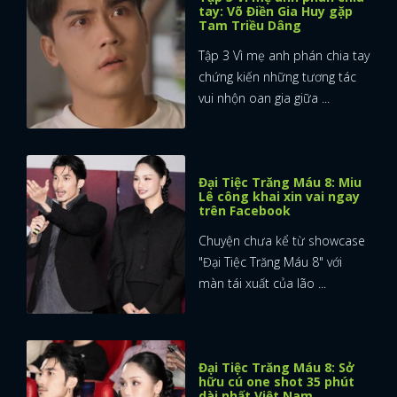
tay: Võ Điền Gia Huy gặp
Tam Triều Dâng
Tập 3 Vì mẹ anh phán chia tay
chứng kiến những tương tác
vui nhộn oan gia giữa ...
Đại Tiệc Trăng Máu 8: Miu
Lê công khai xin vai ngay
trên Facebook
Chuyện chưa kể từ showcase
"Đại Tiệc Trăng Máu 8" với
màn tái xuất của lão ...
Đại Tiệc Trăng Máu 8: Sở
hữu cú one shot 35 phút
dài nhất Việt Nam