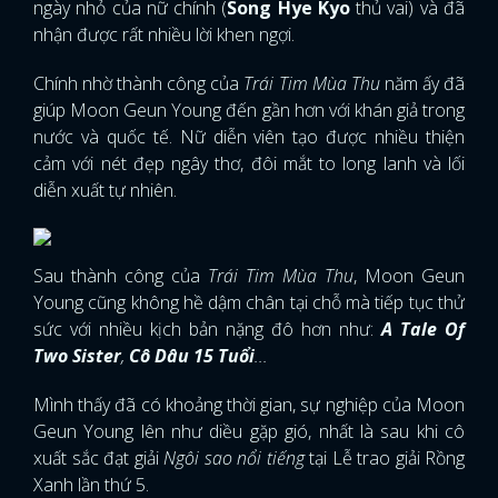
ngày nhỏ của nữ chính (
Song Hye Kyo
thủ vai) và đã
nhận được rất nhiều lời khen ngợi.
Chính nhờ thành công của
Trái Tim Mùa Thu
năm ấy đã
giúp Moon Geun Young đến gần hơn với khán giả trong
nước và quốc tế. Nữ diễn viên tạo được nhiều thiện
cảm với nét đẹp ngây thơ, đôi mắt to long lanh và lối
diễn xuất tự nhiên.
Sau thành công của
Trái Tim Mùa Thu
, Moon Geun
Young cũng không hề dậm chân tại chỗ mà tiếp tục thử
sức với nhiều kịch bản nặng đô hơn như:
A Tale Of
Two Sister
,
Cô Dâu 15 Tuổi
...
Mình thấy đã có khoảng thời gian, sự nghiệp của Moon
Geun Young lên như diều gặp gió, nhất là sau khi cô
xuất sắc đạt giải
Ngôi sao nổi tiếng
tại Lễ trao giải Rồng
Xanh lần thứ 5.