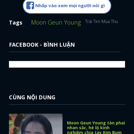
Nhấp vào xem mọi người nói gì
Moon Geun Young
Trái Tim Mùa Thu
Song 
Tags
FACEBOOK - BÌNH LUẬN
CÙNG NỘI DUNG
Moon Geun Young tàn phai
nhan sắc, hé lộ kinh
nghiệm chia tay Kim Bum