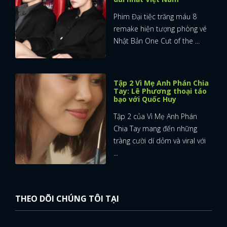
Phim Đại tiệc trăng máu 8
remake hiện tượng phòng vé
Nhật Bản One Cut of the ...
Tập 2 Vì Mẹ Anh Phán Chia
Tay: Lê Phương thoại táo
bạo với Quốc Huy
Tập 2 của Vì Mẹ Anh Phán
Chia Tay mang đến những
tràng cười dí dỏm và viral với
...
THEO DÕI CHÚNG TÔI TẠI