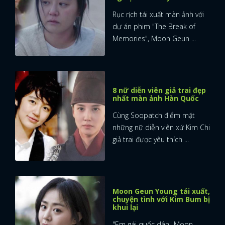
Rục rịch tái xuất màn ảnh với
dự án phim "The Break of
Memories", Moon Geun ...
8 nữ diễn viên giả trai đẹp
nhất màn ảnh Hàn Quốc
Cùng Soopatch điểm mặt
những nữ diễn viên xứ Kim Chi
giả trai được yêu thích ...
Moon Geun Young tái xuất,
chuyện tình với Kim Bum bị
khui lại
"Em gái quốc dân" Moon