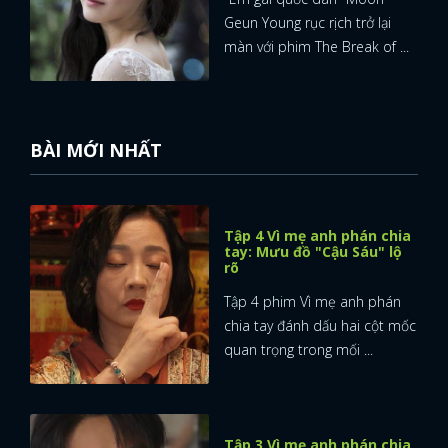
Geun Young rục rịch trở lại
màn với phim The Break of ...
BÀI MỚI NHẤT
Tập 4 Vì mẹ anh phán chia
tay: Mưu đồ "Cậu Sáu" lộ
rõ
Tập 4 phim Vì mẹ anh phán
chia tay đánh dấu hai cột mốc
quan trọng trong mối ...
Tập 3 Vì mẹ anh phán chia