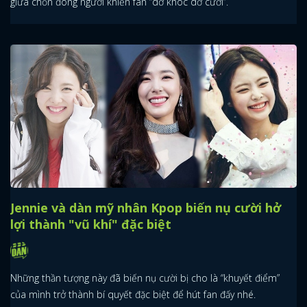
giữa chốn đông người khiến fan “dở khóc dở cười”.
Jennie và dàn mỹ nhân Kpop biến nụ cười hở
lợi thành "vũ khí" đặc biệt
Những thần tượng này đã biến nụ cười bị cho là “khuyết điểm”
của mình trở thành bí quyết đặc biệt để hút fan đấy nhé.