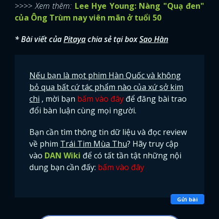
>>>> Xem thêm:
Lee Hye Young: Nàng "Quạ đen"
của Ông Trùm nay viên mãn ở tuổi 50
* Bài viết của
Pitaya
chia sẻ tại box
Sao Hàn
Nếu bạn là mọt phim Hàn Quốc và không
bỏ qua bất cứ tác phẩm nào của xứ sở kim
chi
, mời bạn
bấm vào đây
để đăng bài trao
đổi bàn luận cùng mọi người.
Bạn cần tìm thông tin dữ liệu và đọc review
về phim
Trái Tim Mùa Thu
? Hãy truy cập
vào
DAN Wiki
để có tất tần tật những nội
dung bạn cần đấy:
bấm vào đây
Gửi bài