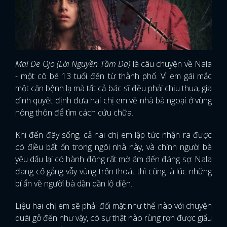
Mal De Ojo (Lời Nguyền Tầm Da)
là câu chuyện về Nala
- một cô bé 13 tuổi đến từ thành phố. Vì em gái mắc
một căn bệnh lạ mà tất cả bác sĩ đều phải chịu thua, gia
đình quyết định đưa hai chị em về nhà bà ngoại ở vùng
nông thôn để tìm cách cứu chữa.
Khi đến đây sống, cả hai chị em lập tức nhận ra được
có điều bất ổn trong ngôi nhà này, và chính người bà
yêu dấu lại có hành động rất mờ ám đến đáng sợ. Nala
đang cố gắng vẫy vùng trốn thoát thì cũng là lúc những
bí ẩn về người bà dần dần lộ diện.
Liệu hai chị em sẽ phải đối mặt như thế nào với chuyện
quái gở đến như vậy, có sự thật nào rùng rợn được giấu