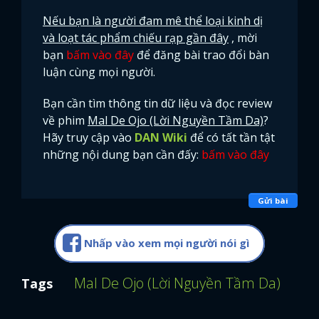
Nếu bạn là người đam mê thể loại kinh dị
và loạt tác phẩm chiếu rạp gần đây
, mời
bạn
bấm vào đây
để đăng bài trao đổi bàn
luận cùng mọi người.
Bạn cần tìm thông tin dữ liệu và đọc review
về phim
Mal De Ojo (Lời Nguyền Tầm Da)
?
Hãy truy cập vào
DAN Wiki
để có tất tần tật
những nội dung bạn cần đấy:
bấm vào đây
Gửi bài
Nhấp vào xem mọi người nói gì
Mal De Ojo (Lời Nguyền Tầm Da)
Comb
Tags