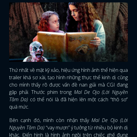
Thứ nhất về mặt kỹ xảo, hiệu ứng hình ảnh thể hiện qua
trailer khá sơ xài, tạo hình những thực thể kinh dị cũng
cho mình thấy rõ được vấn đề nan giải mà CGI đang
gặp phải. Thước phim trong
Mal De Ojo (Lời Nguyền
Tầm Da)
có thể nói là đã hiện lên một cách “thô sơ”
quá mức.
Bên cạnh đó, mình còn nhận thấy
Mal De Ojo (Lời
Nguyền Tầm Da)
“vay mượn” ý tưởng từ nhiều bộ kinh dị
khác. Điển hình là hình ảnh ngồi trên chiếc ghế đung