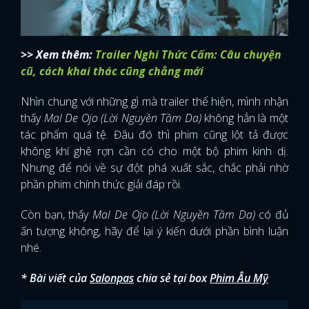
>> Xem thêm:
Trailer Nghi Thức Cấm: Câu chuyện
cũ, cách khai thác cũng chẳng mới
Nhìn chung với những gì mà trailer thể hiện, mình nhận
thấy
Mal De Ojo (Lời Nguyền Tầm Da)
không hẳn là một
tác phẩm quá tệ. Đâu đó thì phim cũng lột tả được
không khí ghê rợn cần có cho một bộ phim kinh dị.
Nhưng để nói về sự đột phá xuất sắc, chắc phải nhờ
phần phim chính thức giải đáp rồi.
Còn bạn, thấy
Mal De Ojo (Lời Nguyền Tầm Da)
có đủ
ấn tượng không, hãy để lại ý kiến dưới phần bình luận
nhé.
* Bài viết của
Salonpas
chia sẻ tại box
Phim Âu Mỹ