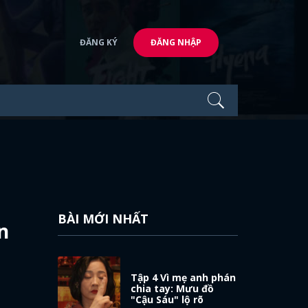
ĐĂNG KÝ
ĐĂNG NHẬP
BÀI MỚI NHẤT
n
Tập 4 Vì mẹ anh phán
chia tay: Mưu đồ
"Cậu Sáu" lộ rõ