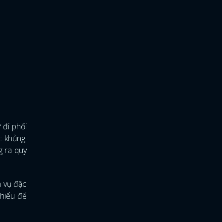
 đi phối
c khủng.
g ra quy
m vụ đặc
chiếu để