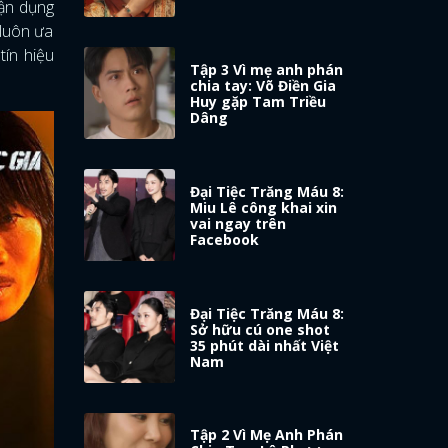
tận dụng
 luôn ưa
tín hiệu
Tập 3 Vì mẹ anh phán
chia tay: Võ Điền Gia
Huy gặp Tam Triều
Dâng
Đại Tiệc Trăng Máu 8:
Miu Lê công khai xin
vai ngay trên
Facebook
Đại Tiệc Trăng Máu 8:
Sở hữu cú one shot
35 phút dài nhất Việt
Nam
Tập 2 Vì Mẹ Anh Phán