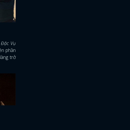
à
Đặc Vụ
nên phần
dàng trở