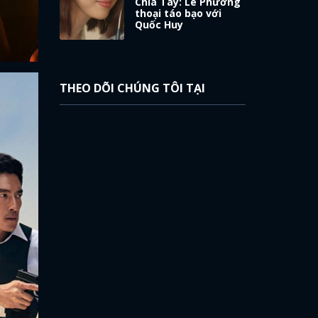
Chia Tay: Lê Phương
thoại táo bạo với
Quốc Huy
THEO DÕI CHÚNG TÔI TẠI