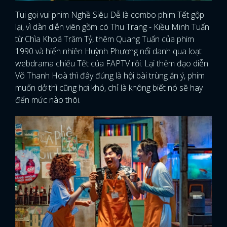
Tui gọi vui phim Nghề Siêu Dễ là combo phim Tết gộp
lại, vì dàn diễn viên gồm có Thu Trang - Kiều Minh Tuấn
từ Chìa Khoá Trăm Tỷ, thêm Quang Tuấn của phim
1990 và hiển nhiên Huỳnh Phương nổi danh qua loạt
webdrama chiếu Tết của FAPTV rồi. Lại thêm đạo diễn
Võ Thanh Hoà thì đây đúng là hội bài trùng ăn ý, phim
muốn dở thì cũng hơi khó, chỉ là không biết nó sẽ hay
đến mức nào thôi.