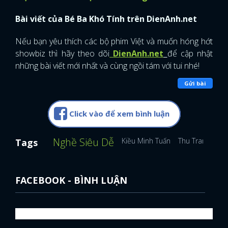
Bài viết của Bé Ba Khó Tính trên DienAnh.net
FACEBOOK
GOOGLE
Nếu bạn yêu thích các bộ phim Việt và muốn hóng hớt
showbiz thì hãy theo dõi
DienAnh.net
để cập nhật
những bài viết mới nhất và cùng ngồi tám với tui nhé!
Gửi bài
Click vào để xem bình luận
Nghề Siêu Dễ
Kiều Minh Tuấn
Thu Trang
Hứa
Tags
FACEBOOK - BÌNH LUẬN