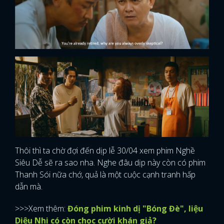
Thôi thì ta chờ đợi đến dịp lễ 30/04 xem phim Nghề
Siêu Dễ sẽ ra sao nha. Nghe đâu dịp này còn có phim
Thanh Sói nữa chớ, quả là một cuộc cạnh tranh hấp
dẫn mà.
x
>>>Xem thêm:
Đóng phim kinh dị "Bóng Đè", liệu
ĐĂNG NHẬP
Diệu Nhi có còn chọc cười khán giả?