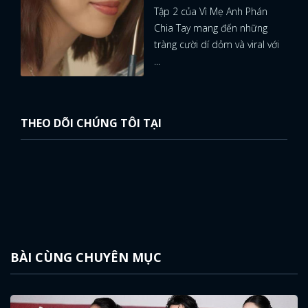
Tập 2 của Vì Mẹ Anh Phán
Chia Tay mang đến những
tràng cười dí dỏm và viral với
...
THEO DÕI CHÚNG TÔI TẠI
BÀI CÙNG CHUYÊN MỤC