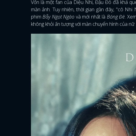
Vốn là một fan của Diệu Nhi, Đậu Đỏ đã khá que
màn ảnh. Tuy nhiên, thời gian gần đây, "cô Nh
phim
Bẫy Ngọt Ngào
và mới nhất là
Bóng Đè
. Xe
không khỏi ấn tượng với màn chuyển hình của nữ d