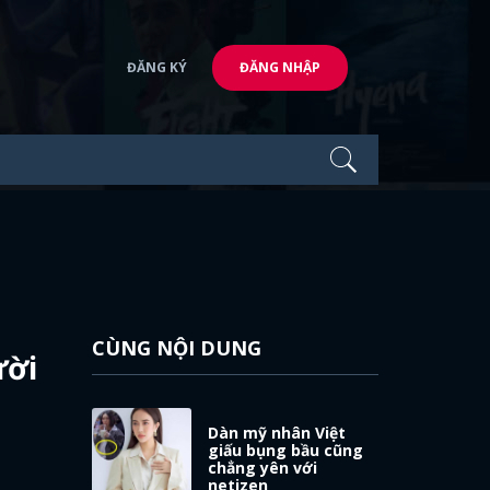
ĐĂNG KÝ
ĐĂNG NHẬP
CÙNG NỘI DUNG
ười
Dàn mỹ nhân Việt
giấu bụng bầu cũng
chẳng yên với
netizen