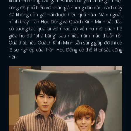
xuất hiện trong các gameshow chủ yếu là để giữ nhiệt
cùng độ phổ biến với khán giả nhưng dần dần, cách này
đã không còn gặt hái được hiệu quả nữa. Năm ngoái,
mình thấy Trần Học Đông và Quách Kính Minh bắt đầu
có tương tác qua lại với nhau, có vẻ như mối quan hệ
giữa họ đã “phá băng” sau nhiều năm mâu thuẫn rồi.
Quả thật, nếu Quách Kính Minh sẵn sàng giúp đỡ thì có
lẽ sự nghiệp của Trần Học Đông có thể khởi sắc cũng
nên.