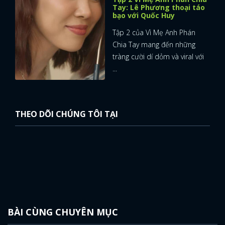
Tay: Lê Phương thoại táo
bạo với Quốc Huy
Tập 2 của Vì Mẹ Anh Phán
Chia Tay mang đến những
tràng cười dí dỏm và viral với
...
THEO DÕI CHÚNG TÔI TẠI
BÀI CÙNG CHUYÊN MỤC