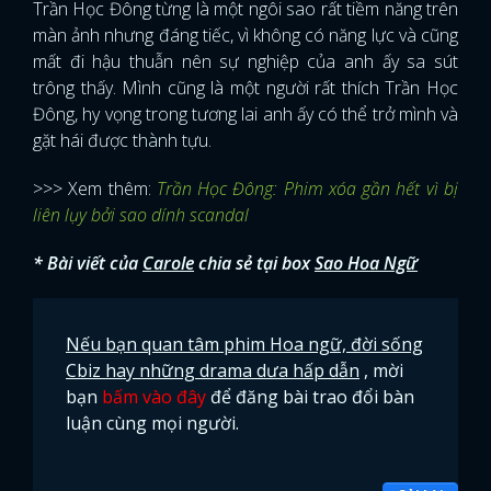
Trần Học Đông từng là một ngôi sao rất tiềm năng trên
màn ảnh nhưng đáng tiếc, vì không có năng lực và cũng
mất đi hậu thuẫn nên sự nghiệp của anh ấy sa sút
trông thấy. Mình cũng là một người rất thích Trần Học
Đông, hy vọng trong tương lai anh ấy có thể trở mình và
gặt hái được thành tựu.
>>> Xem thêm:
Trần Học Đông: Phim xóa gần hết vì bị
liên lụy bởi sao dính scandal
* Bài viết của
Carole
chia sẻ tại box
Sao Hoa Ngữ
Nếu bạn quan tâm phim Hoa ngữ, đời sống
Cbiz hay những drama dưa hấp dẫn
, mời
bạn
bấm vào đây
để đăng bài trao đổi bàn
luận cùng mọi người.