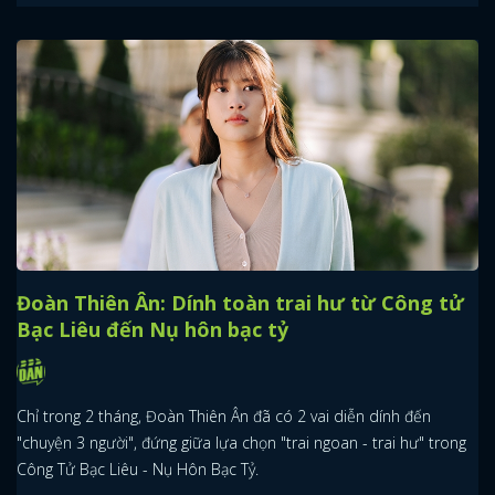
Đoàn Thiên Ân: Dính toàn trai hư từ Công tử
Bạc Liêu đến Nụ hôn bạc tỷ
Chỉ trong 2 tháng, Đoàn Thiên Ân đã có 2 vai diễn dính đến
"chuyện 3 người", đứng giữa lựa chọn "trai ngoan - trai hư" trong
Công Tử Bạc Liêu - Nụ Hôn Bạc Tỷ.