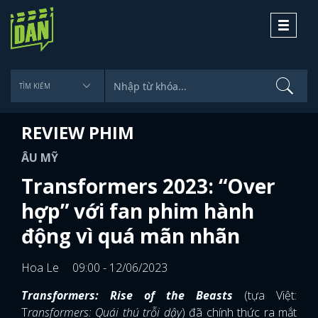
Toggle
navigati
REVIEW PHIM
ÂU MỸ
Transformers 2023: “Over
hợp” với fan phim hành
động vì quá mãn nhãn
Hoa Le
09:00 - 12/06/2023
Transformers: Rise of the Beasts
(tựa Việt:
T
ransformers: Quái thú trỗi dậy
) đã chính thức ra mắt