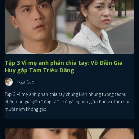
Tập 3 Vì mẹ anh phán chia tay: Võ Điền Gia
Huy gặp Tam Triều Dâng
Nga Cao
Tập 3 Vì mẹ anh phán chia tay chứng kiến những tương tác vui
nhộn oan gia giữa “tổng tài” - cô gái nghèo giữa Phú và Tâm sau
mười năm không gặp.
x
ĐĂNG NHẬP