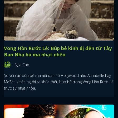
Vong Hồn Rước Lễ: Búp bê kinh dị đến từ Tây
Ban Nha hù ma nhạt nhẽo
Nga Cao
So với các búp bê ma nổi danh ở Hollywood như Annabelle hay
Me3an khiến người ta khóc thét, búp bê trong Vong Hồn Rước Lễ
thực sự nhạt nhòa.