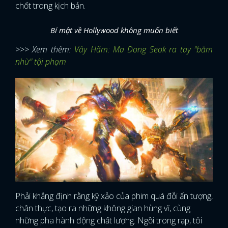
chốt trong kịch bản.
Bí mật về Hollywood không muốn biết
>>> Xem thêm:
Vây Hãm: Ma Dong Seok ra tay "băm
nhừ" tội phạm
Phải khẳng định rằng kỹ xảo của phim quá đỗi ấn tượng,
chân thực, tạo ra những không gian hùng vĩ, cùng
những pha hành động chất lượng. Ngồi trong rạp, tôi