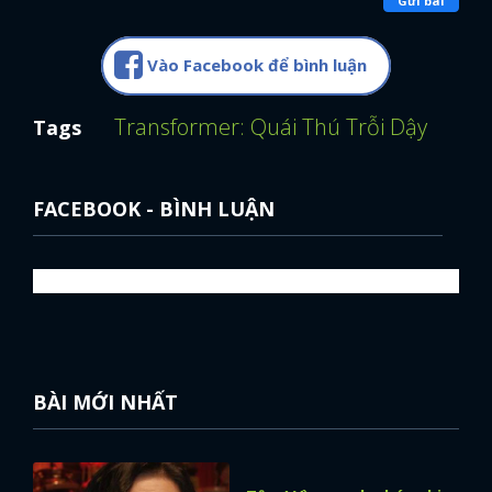
Gửi bài
Vào Facebook để bình luận
Transformer: Quái Thú Trỗi Dậy
Antho
Tags
FACEBOOK - BÌNH LUẬN
BÀI MỚI NHẤT