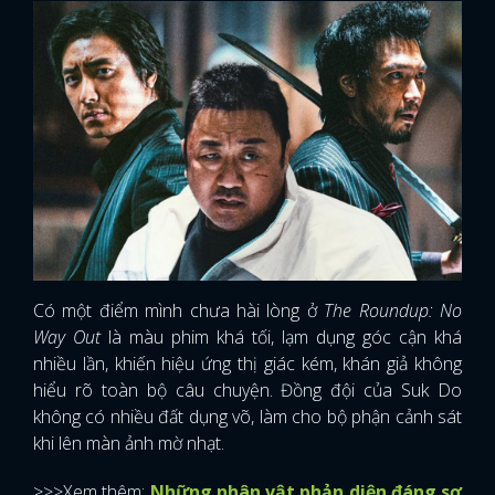
Có một điểm mình chưa hài lòng ở
The Roundup: No
Way Out
là màu phim khá tối, lạm dụng góc cận khá
nhiều lần, khiến hiệu ứng thị giác kém, khán giả không
hiểu rõ toàn bộ câu chuyện. Đồng đội của Suk Do
không có nhiều đất dụng võ, làm cho bộ phận cảnh sát
khi lên màn ảnh mờ nhạt.
>>>Xem thêm:
Những nhân vật phản diện đáng sợ