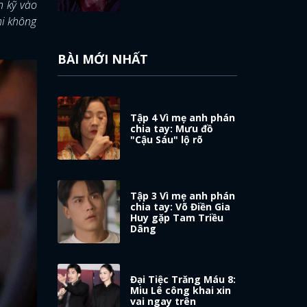
n kỹ vào
hi không
BÀI MỚI NHẤT
Tập 4 Vì mẹ anh phán
chia tay: Mưu đồ
"Cậu Sáu" lộ rõ
Tập 3 Vì mẹ anh phán
chia tay: Võ Điền Gia
Huy gặp Tam Triều
Dâng
Đại Tiệc Trăng Máu 8:
Miu Lê công khai xin
vai ngay trên