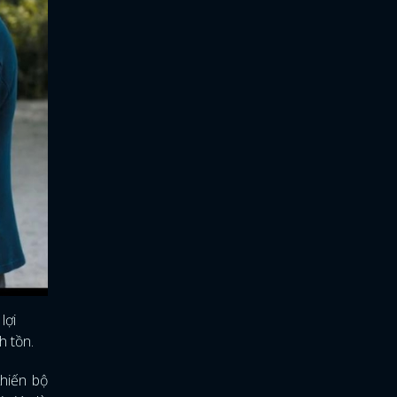
lợi
h tồn.
hiến bộ