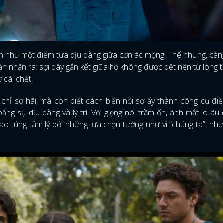
ên như một điểm tựa dịu dàng giữa cơn ác mộng. Thế nhưng, càn
dần nhận ra: sợi dây gắn kết giữa họ không được dệt nên từ lòng t
ợ cái chết.
hỉ sợ hãi, mà còn biết cách biến nỗi sợ ấy thành công cụ điề
ng sự dịu dàng và lý trí. Với giọng nói trầm ổn, ánh mắt lo âu 
hao túng tâm lý bởi những lựa chọn tưởng như vì “chúng ta”, nh
.