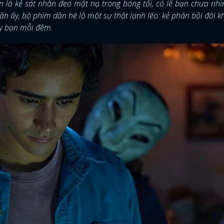
 là kẻ sát nhân đeo mặt nạ trong bóng tối, có lẽ bạn chưa nhì
ần ấy, bộ phim dần hé lộ một sự thật lạnh lẽo: kẻ phản bội đôi k
ay bạn mỗi đêm.