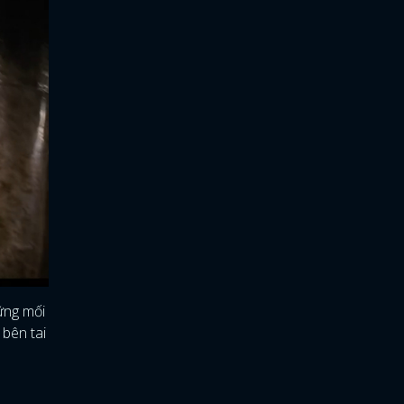
ững mối
 bên tai