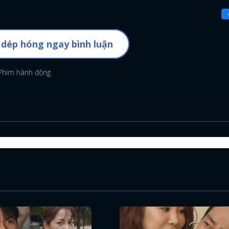
 dép hóng ngay bình luận
Phim hành động