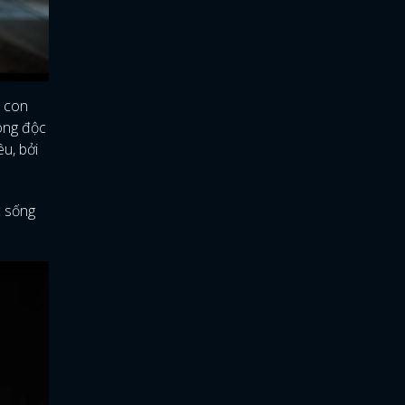
i con
ông độc
u, bởi
c sống