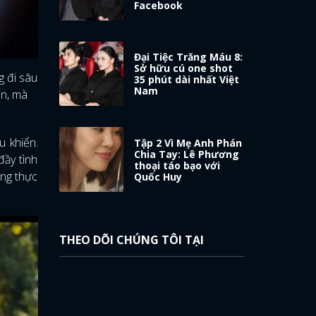
Facebook
Đại Tiệc Trăng Máu 8:
Sở hữu cú one shot
g đi sâu
35 phút dài nhất Việt
Nam
in, mà
u khiển.
Tập 2 Vì Mẹ Anh Phán
Chia Tay: Lê Phương
đầy tình
thoại táo bạo với
ưng thực
Quốc Huy
THEO DÕI CHÚNG TÔI TẠI