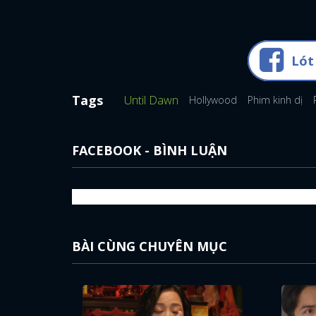
Lót
Tags
Until Dawn
Hollywood
Phim kinh dị
FACEBOOK - BÌNH LUẬN
BÀI CÙNG CHUYÊN MỤC