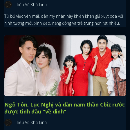
Tiểu Vũ Khứ Linh
Từ bỏ việc vén mái, dàn mỹ nhân này khiến khán giả xuýt xoa với
hình tượng mới, xinh đẹp, năng động và trẻ trung hơn rất nhiều.
Ngô Tôn, Lục Nghị và dàn nam thần Cbiz rước
được tình đầu "về dinh"
Tiểu Vũ Khứ Linh