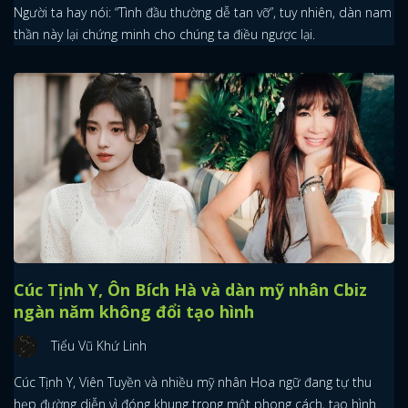
Người ta hay nói: “Tình đầu thường dễ tan vỡ”, tuy nhiên, dàn nam
thần này lại chứng minh cho chúng ta điều ngược lại.
Cúc Tịnh Y, Ôn Bích Hà và dàn mỹ nhân Cbiz
ngàn năm không đổi tạo hình
Tiểu Vũ Khứ Linh
Cúc Tịnh Y, Viên Tuyền và nhiều mỹ nhân Hoa ngữ đang tự thu
hẹp đường diễn vì đóng khung trong một phong cách, tạo hình.