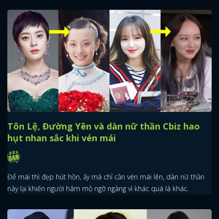
x
ĐĂNG NHẬP
FACEBOOK
GOOGLE
Tôn Lệ, Đường Yên và dàn nữ thần Cbiz hao
hụt nhan sắc khi vén mái
Để mái thì đẹp hút hồn, ấy mà chỉ cần vén mái lên, dàn nữ thần
này lại khiến người hâm mộ ngỡ ngàng vì khác quá là khác.