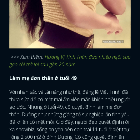
>>> Xem thêm:
Hương Vị Tình Thân đưa nhiều ngôi sao
gạo cội trở lại sau gần 20 năm
Làm mẹ đơn thân ở tuổi 49
Với nhan sắc và tài năng như thế, đáng lẽ Việt Trinh đã
thừa sức để có một mái ấm viên mãn khiến nhiều người
ao ước. Nhưng ở tuổi 49, cô quyết định làm mẹ đơn
thân. Dường như những giông tố sự nghiệp lẫn tình yêu
đã khiến cô mệt mỏi. Giờ đây, người đẹp quyết định rời
xa showbiz, sống an yên bên con trai 11 tuổi ở biệt thự
rộng 2.500 m2 ở Bình Dương. Cô cũng quyết định ăn