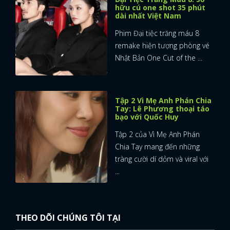
hữu cú one shot 35 phút
dài nhất Việt Nam
Phim Đại tiệc trăng máu 8
remake hiện tượng phòng vé
Nhật Bản One Cut of the ...
Tập 2 Vì Mẹ Anh Phán Chia
Tay: Lê Phương thoại táo
bạo với Quốc Huy
Tập 2 của Vì Mẹ Anh Phán
Chia Tay mang đến những
tràng cười dí dỏm và viral với
...
THEO DÕI CHÚNG TÔI TẠI