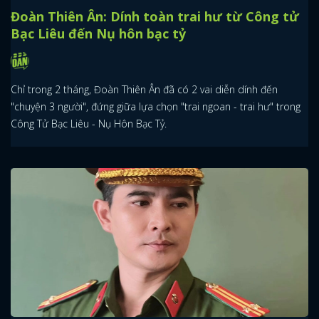
Đoàn Thiên Ân: Dính toàn trai hư từ Công tử
Bạc Liêu đến Nụ hôn bạc tỷ
Chỉ trong 2 tháng, Đoàn Thiên Ân đã có 2 vai diễn dính đến
"chuyện 3 người", đứng giữa lựa chọn "trai ngoan - trai hư" trong
Công Tử Bạc Liêu - Nụ Hôn Bạc Tỷ.