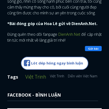
sóng gió, nhìn cô sống hạnh phúc bên con trai, tôi cũng
cảm thấy mừng thay cho cô, bởi cuối cùng người đẹp
cũng tìm được cho mình sự an yên trong cuộc sống.
*Bài đóng góp của Hoa Lê gửi về DienAnh.Net.
Đừng quên theo dõi fanpage
DienAnh.Net
để cập nhật
tin tức mới nhất về làng giải trí nhé!
Gửi bài
Lót dép hóng ngay bình luận
Việt Trinh
Việt Trinh
Diễn viên Việt Nam
Lý H
Tags
FACEBOOK - BÌNH LUẬN