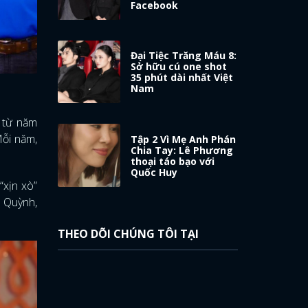
Facebook
Đại Tiệc Trăng Máu 8:
Sở hữu cú one shot
35 phút dài nhất Việt
Nam
i từ năm
Mỗi năm,
Tập 2 Vì Mẹ Anh Phán
Chia Tay: Lê Phương
thoại táo bạo với
Quốc Huy
“xịn xò”
 Quỳnh,
THEO DÕI CHÚNG TÔI TẠI