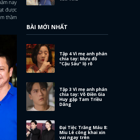
 năm nay
đạt được
 âm thầm
BÀI MỚI NHẤT
Tập 4 Vì mẹ anh phán
chia tay: Mưu đồ
"Cậu Sáu" lộ rõ
Tập 3 Vì mẹ anh phán
chia tay: Võ Điền Gia
Huy gặp Tam Triều
Dâng
Đại Tiệc Trăng Máu 8:
Miu Lê công khai xin
vai ngay trên