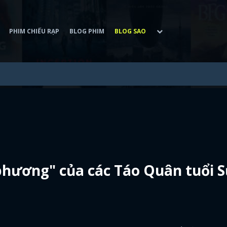
PHIM CHIẾU RẠP
BLOG PHIM
BLOG SAO
phương" của các Táo Quân tuổi S