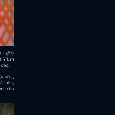
t ngờ ly
t, Ý Lan
m đẹp.
uộc sống
i thích,
dành cho