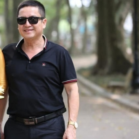
FACEBOOK
GOOGLE