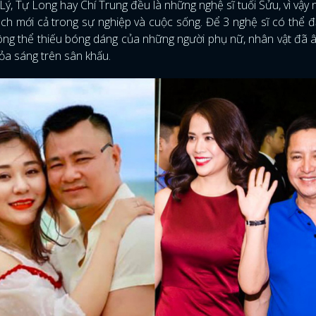
ý, Tự Long hay Chí Trung đều là những nghệ sĩ tuổi Sửu, vì vậy
ách mới cả trong sự nghiệp và cuộc sống. Để 3 nghệ sĩ có thể 
ông thể thiếu bóng dáng của những người phụ nữ, nhân vật đã
ỏa sáng trên sân khấu.