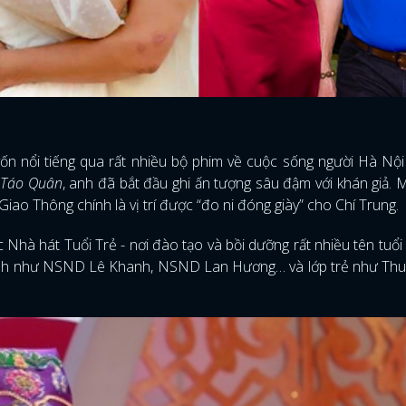
ốn nổi tiếng qua rất nhiều bộ phim về cuộc sống người Hà Nộ
a
Táo Quân
, anh đã bắt đầu ghi ấn tượng sâu đậm với khán giả. 
iao Thông chính là vị trí được “đo ni đóng giày” cho Chí Trung.
 Nhà hát Tuổi Trẻ - nơi đào tạo và bồi dưỡng rất nhiều tên tuổi 
 hình như NSND Lê Khanh, NSND Lan Hương… và lớp trẻ như Thu