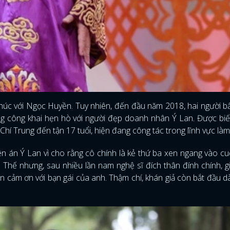
húc với Ngọc Huyền. Tuy nhiên, đến đầu năm 2018, hai người bấ
 công khai hẹn hò với người đẹp doanh nhân Ý Lan. Được biế
Chí Trung đến tận 17 tuổi, hiện đang công tác trong lĩnh vực là
 lên án Ý Lan vì cho rằng cô chính là kẻ thứ ba xen ngang vào c
Thế nhưng, sau nhiều lần nam nghệ sĩ đích thân đính chính, giả
ện cảm ơn với bạn gái của anh. Thậm chí, khán giả còn bắt đầu 
ĐĂNG NHẬP