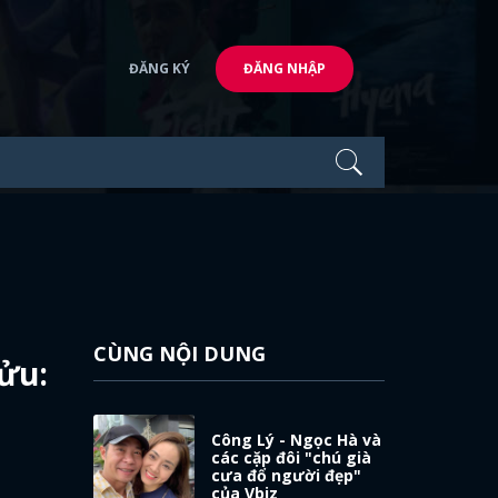
ĐĂNG KÝ
ĐĂNG NHẬP
CÙNG NỘI DUNG
ửu:
Công Lý - Ngọc Hà và
các cặp đôi "chú già
cưa đổ người đẹp"
của Vbiz