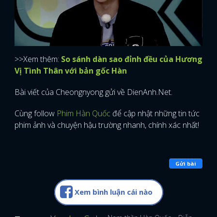
>>Xem thêm:
So sánh dàn sao đỉnh đều của Hương
Vị Tình Thân với bản gốc Hàn
Bài viết của Cheongnyong gửi về DienAnh.Net.
Cùng follow
Phim Hàn Quốc
để cập nhật những tin tức
phim ảnh và chuyện hậu trường nhanh, chính xác nhất!
Gửi bài
Xem bình luận cái nào
x
ĐĂNG NHẬP