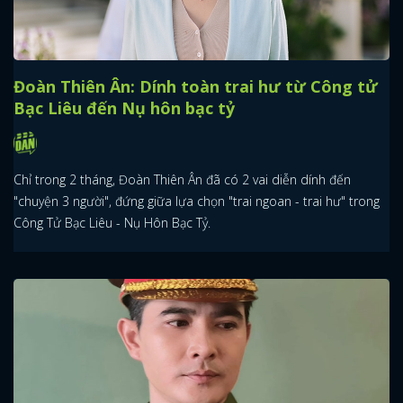
Đoàn Thiên Ân: Dính toàn trai hư từ Công tử
Bạc Liêu đến Nụ hôn bạc tỷ
Chỉ trong 2 tháng, Đoàn Thiên Ân đã có 2 vai diễn dính đến
"chuyện 3 người", đứng giữa lựa chọn "trai ngoan - trai hư" trong
Công Tử Bạc Liêu - Nụ Hôn Bạc Tỷ.