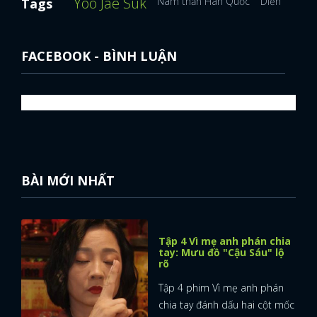
Yoo Jae Suk
Nam thần Hàn Quốc
Diễn viên H
Tags
FACEBOOK
GOOGLE
FACEBOOK - BÌNH LUẬN
BÀI MỚI NHẤT
Tập 4 Vì mẹ anh phán chia
tay: Mưu đồ "Cậu Sáu" lộ
rõ
Tập 4 phim Vì mẹ anh phán
chia tay đánh dấu hai cột mốc