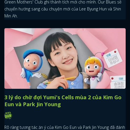
Green Mothers' Club ghi thành tích mới cho mình. Our Blues sẽ
chuyển hướng sang câu chuyện mới của Lee Byung Hun và Shin
Min Ah.
3 lý do chờ đợi Yumi's Cells mùa 2 của Kim Go
Eun và Park Jin Young
Rõ ràng tương tác ăn ý của Kim Go Eun và Park Jin Young đã đánh