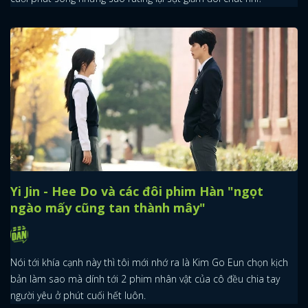
Yi Jin - Hee Do và các đôi phim Hàn "ngọt
ngào mấy cũng tan thành mây"
Nói tới khía cạnh này thì tôi mới nhớ ra là Kim Go Eun chọn kịch
bản làm sao mà dính tới 2 phim nhân vật của cô đều chia tay
người yêu ở phút cuối hết luôn.