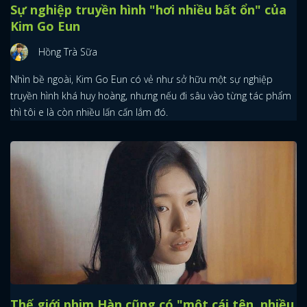
Sự nghiệp truyền hình "hơi nhiều bất ổn" của
Kim Go Eun
Hồng Trà Sữa
Nhìn bề ngoài, Kim Go Eun có vẻ như sở hữu một sự nghiệp
truyền hình khá huy hoàng, nhưng nếu đi sâu vào từng tác phẩm
thì tôi e là còn nhiều lấn cấn lắm đó.
Thế giới phim Hàn cũng có "một cái tên, nhiều