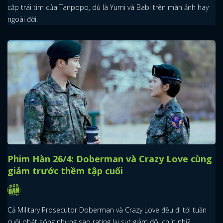
cắp trái tim của Tanpopo, dù là Yumi và Babi trên màn ảnh hay
ngoài đời.
Phim Hàn 26/4: Doberman và Crazy Love cùng
giảm trước thềm tập cuối
Cả Military Prosecutor Doberman và Crazy Love đều đi tới tuần
cuối phát sóng nhưng sao rating lại sụt giảm đôi chút nhỉ?