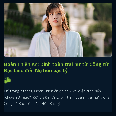
Đoàn Thiên Ân: Dính toàn trai hư từ Công tử
Bạc Liêu đến Nụ hôn bạc tỷ
Chỉ trong 2 tháng, Đoàn Thiên Ân đã có 2 vai diễn dính đến
"chuyện 3 người", đứng giữa lựa chọn "trai ngoan - trai hư" trong
Công Tử Bạc Liêu - Nụ Hôn Bạc Tỷ.