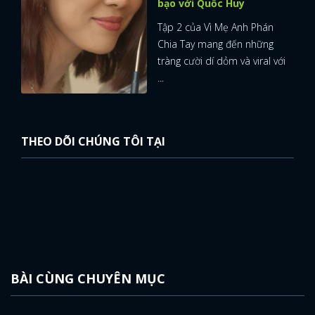
bạo với Quốc Huy
Tập 2 của Vì Mẹ Anh Phán
Chia Tay mang đến những
tràng cười dí dỏm và viral với
...
THEO DÕI CHÚNG TÔI TẠI
BÀI CÙNG CHUYÊN MỤC