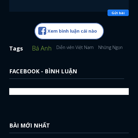
Gửi bài
Xem bình luận cái nào
Bá Anh
Diễn viên Việt Nam
Những Ngọn Nến T
Tags
FACEBOOK - BÌNH LUẬN
BÀI MỚI NHẤT