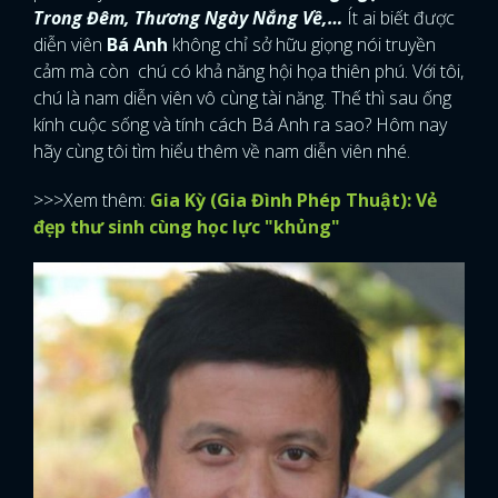
Trong Đêm, Thương Ngày Nắng Về,…
Ít ai biết được
diễn viên
Bá Anh
không chỉ sở hữu giọng nói truyền
cảm mà còn chú có khả năng hội họa thiên phú. Với tôi,
chú là nam diễn viên vô cùng tài năng. Thế thì sau ống
kính cuộc sống và tính cách Bá Anh ra sao? Hôm nay
hãy cùng tôi tìm hiểu thêm về nam diễn viên nhé.
>>>Xem thêm:
Gia Kỳ (Gia Đình Phép Thuật): Vẻ
đẹp thư sinh cùng học lực "khủng"