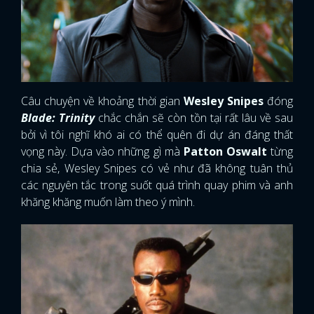
Câu chuyện về khoảng thời gian
Wesley Snipes
đóng
Blade: Trinity
chắc chắn sẽ còn tồn tại rất lâu về sau
bởi vì tôi nghĩ khó ai có thể quên đi dự án đáng thất
vọng này. Dựa vào những gì mà
Patton Oswalt
từng
chia sẻ, Wesley Snipes có vẻ như đã không tuân thủ
các nguyên tắc trong suốt quá trình quay phim và anh
khăng khăng muốn làm theo ý mình.