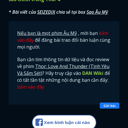
* Bài viết của
SEIZEDIX
chia sẻ tại box
Sao Âu Mỹ
Nếu bạn là mọt phim Âu Mỹ
, mời bạn
bấm
vào đây
để đăng bài trao đổi bàn luận cùng
mọi người.
Bạn cần tìm thông tin dữ liệu và đọc review
về phim
Thor: Love And Thunder (Tình Yêu
Và Sấm Sét)
? Hãy truy cập vào
DAN Wiki
để
có tất tần tật những nội dung bạn cần đấy:
bấm vào đây
Gửi bài
Xem bình luận cái nào