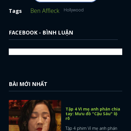
Ben Affleck
Hollywood
Tags
FACEBOOK - BÌNH LUẬN
BÀI MỚI NHẤT
Tập 4 Vì mẹ anh phán chia
tay: Mưu đồ "Cậu Sáu" lộ
rõ
Tập 4 phim Vì mẹ anh phán