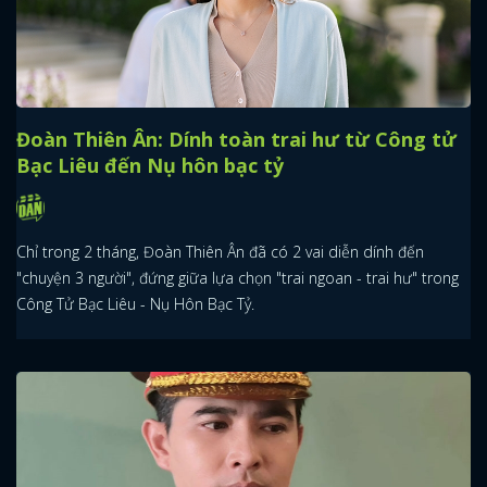
Đoàn Thiên Ân: Dính toàn trai hư từ Công tử
Bạc Liêu đến Nụ hôn bạc tỷ
Chỉ trong 2 tháng, Đoàn Thiên Ân đã có 2 vai diễn dính đến
"chuyện 3 người", đứng giữa lựa chọn "trai ngoan - trai hư" trong
Công Tử Bạc Liêu - Nụ Hôn Bạc Tỷ.