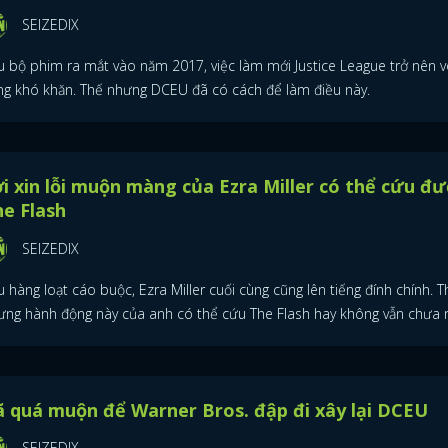
SEIZEDIX
u bộ phim ra mắt vào năm 2017, việc làm mới Justice League trở nên v
ng khó khăn. Thế nhưng DCEU đã có cách để làm điều này.
ĐĂNG NHẬP
i xin lỗi muộn màng của Ezra Miller có thể cứu đ
e Flash
FACEBOOK
GOOGLE
SEIZEDIX
 hàng loạt cáo buộc, Ezra Miller cuối cùng cũng lên tiếng đính chính. T
ưng hành động này của anh có thể cứu The Flash hay không vẫn chưa r
 quá muộn để Warner Bros. đập đi xây lại DCEU
SEIZEDIX