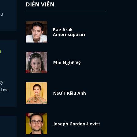
DIỄN VIÊN
ếu
Pae Arak
Amornsupasiri
n
Phó Nghệ Vỹ
by
 Live
NSƯT Kiều Anh
Joseph Gordon-Levitt