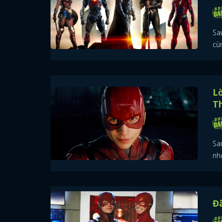
Sa
cù
Lờ
Th
Sau
nh
Đã