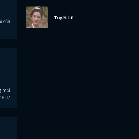
Tuyết Lê
ại của
ng mới
DCEU?