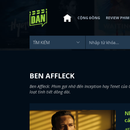
CỘNG ĐỒNG
REVIEW PHIM
BEN AFFLECK
Ben Affleck: Phim gợi nhớ đến Inception hay Tenet của
loạt tình tiết dông dài.
N
cá