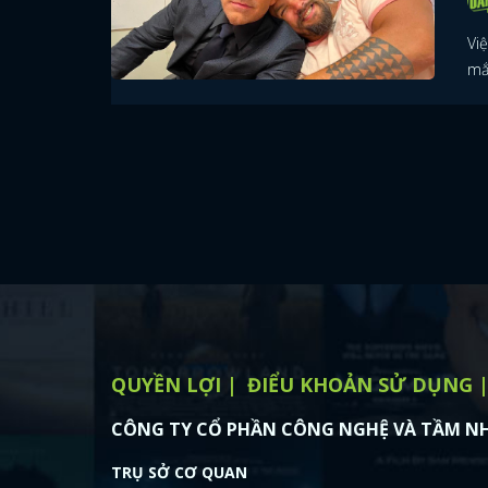
Vi
mắ
QUYỀN LỢI
ĐIỂU KHOẢN SỬ DỤNG
CÔNG TY CỔ PHẦN CÔNG NGHỆ VÀ TẦM NH
TRỤ SỞ CƠ QUAN