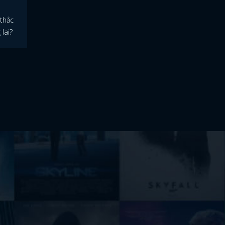
 thắc
lai?