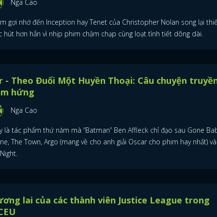
Nga Cao
im gợi nhớ đến Inception hay Tenet của Christopher Nolan song lại thi
 hút hơn hẳn vì nhịp phim chậm chạp cùng loạt tình tiết dông dài.
r - Theo Đuổi Một Huyền Thoại: Câu chuyện truyề
ảm hứng
Nga Cao
y là tác phẩm thứ năm mà “Batman” Ben Affleck chỉ đạo sau Gone Ba
ne, The Town, Argo (mang về cho anh giải Oscar cho phim hay nhất) và
Night.
ơng lai của các thành viên Justice League trong
CEU