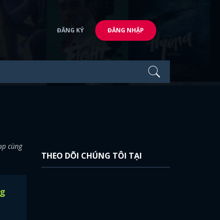
ĐĂNG KÝ
ĐĂNG NHẬP
ạp cùng
THEO DÕI CHÚNG TÔI TẠI
ng