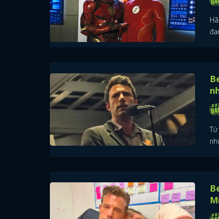
Hã
đan
Be
n
Từ 
nh
B
Mi