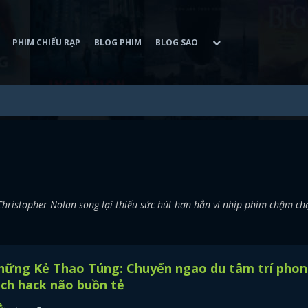
PHIM CHIẾU RẠP
BLOG PHIM
BLOG SAO
 Christopher Nolan song lại thiếu sức hút hơn hẳn vì nhịp phim chậm ch
hững Kẻ Thao Túng: Chuyến ngao du tâm trí pho
ch hack não buồn tẻ