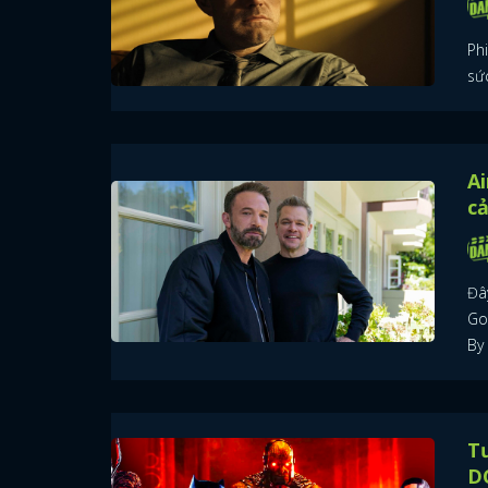
Ph
sức
Ai
c
Đâ
Go
By 
Tư
D