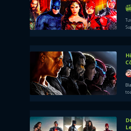
Tươ
Su
Hộ
C
Bla
toa
DC
L