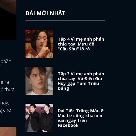
BÀI MỚI NHẤT
Tập 4 Vì mẹ anh phán
chia tay: Mưu đồ
"Cậu Sáu" lộ rõ
 phần.
Tập 3 Vì mẹ anh phán
chia tay: Võ Điền Gia
mẹ ra
Huy gặp Tam Triều
Dâng
ỏ thừa.
 này,
ng cho
Đại Tiệc Trăng Máu 8:
Miu Lê công khai xin
vai ngay trên
Facebook