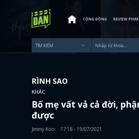
CỘNG ĐỒNG
REVIEW PHIM
RÌNH SAO
KHÁC
Bố mẹ vất vả cả đời, phậ
được
Jimmy Koo
17:18 - 19/07/2021