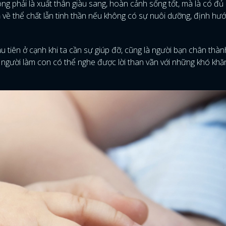
ng phải là xuất thân giàu sang, hoàn cảnh sống tốt, mà là có đủ
 về thể chất lẫn tinh thần nếu không có sự nuôi dưỡng, định hư
ầu tiên ở cạnh khi ta cần sự giúp đỡ, cũng là người bạn chân thàn
ờ người làm con có thể nghe được lời than vãn với những khó kh