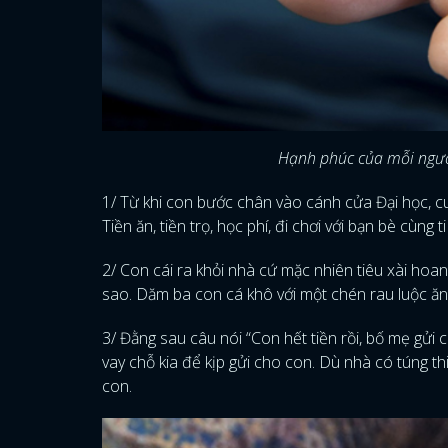
Hạnh phúc của mỗi người
1/ Từ khi con bước chân vào cánh cửa Đại học, cu
Tiền ăn, tiền trọ, học phí, đi chơi với bạn bè cùn
2/ Con cái ra khỏi nhà cứ mặc nhiên tiêu xài ho
sao. Dăm ba con cá khô với một chén rau luộc ă
3/ Đằng sau câu nói “Con hết tiền rồi, bố mẹ gửi
vay chỗ kia để kịp gửi cho con. Dù nhà có túng 
con.