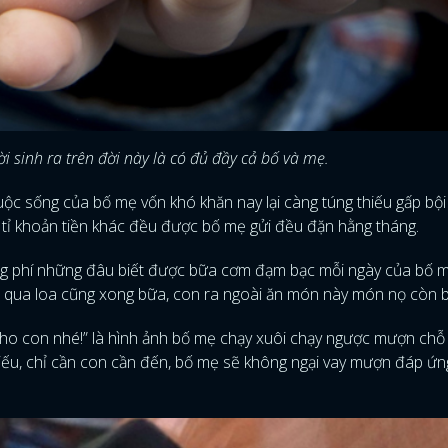
 sinh ra trên đời này là có đủ đầy cả bố và mẹ.
ộc sống của bố mẹ vốn khó khăn nay lại càng túng thiếu gấp bội
g ti tỉ khoản tiền khác đều được bố mẹ gửi đều đặn hằng tháng.
ang phí những đâu biết được bữa cơm đạm bạc mỗi ngày của bố 
n qua loa cũng xong bữa, con ra ngoài ăn món này món nọ còn b
 cho con nhé!” là hình ảnh bố mẹ chạy xuôi chạy ngược mượn chỗ
thiếu, chỉ cần con cần đến, bố mẹ sẽ không ngại vay mượn đáp ứ