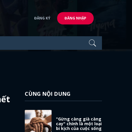
ĐĂNG KÝ
ĐĂNG NHẬP
CÙNG NỘI DUNG
hết
"Gừng càng già càng
cay" chính là một loại
bi kịch của cuộc sống