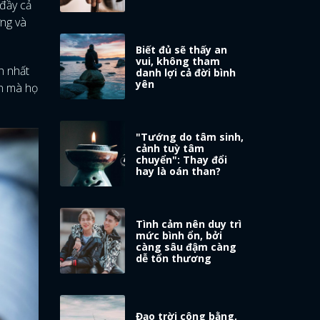
 đầy cả
ớng và
Biết đủ sẽ thấy an
vui, không tham
h nhất
danh lợi cả đời bình
yên
ăn mà họ
"Tướng do tâm sinh,
cảnh tuỳ tâm
chuyển": Thay đổi
hay là oán than?
Tình cảm nên duy trì
mức bình ổn, bởi
càng sâu đậm càng
dễ tổn thương
Đạo trời công bằng,